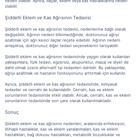
neden olabilir. Ayrıca, ilaçlar, eklem veya kas hastalıklarına neden
olabilir.
Şiddetli Eklem ve Kas Ağrısının Tedavisi
Şiddetli eklem ve kas ağrısının tedavisi, nedenlerine bağlı olarak
değişebilir. Ağrının nedeni bilinmediğinde, doktorunuz ağrıyı
azaltmak için ağrı kesici ilaçlar reçete edebilir. Ağrının nedeni
anlaşılırsa, doktorunuz diğer tedavi seçeneklerini tartışabilir.
Şiddetli eklem ve kas ağrısının tedavisinde yaygın olarak kullanılan
yaklaşımlara, fizik tedavi, egzersiz, akupunktur, masaj ve diyet de
dahil olmak üzere alternatif tıp tedavileri dahildir. Bu yaklaşımlar,
ağrıyı azaltmak ve hastanın fonksiyonunu arttırmak için kullanılır.
Ayrıca, şiddetli eklem ve kas ağrısının tedavisinde, kimyasal
tedaviler ve cerrahi de kullanılabilir. Cerrahi, kas ve eklem
sorunlarının tedavisinde etkili olabilir. Ancak, cerrahi, kas ve eklem
sorunlarının tedavisinde son çare olarak kullanılmaktadır.
Sonuç
Şiddetli eklem ve kas ağrısının nedenleri, aralarında enfeksiyon,
iltihaplı hastalıklar, kas ve eklem yaralanmaları, kas ve eklem
hastalıkları, bağ dokusu hastalıkları, metabolik bozukluklar ve