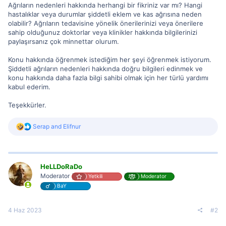
Ağrıların nedenleri hakkında herhangi bir fikriniz var mı? Hangi
hastalıklar veya durumlar şiddetli eklem ve kas ağrısına neden
olabilir? Ağrıların tedavisine yönelik önerilerinizi veya önerilere
sahip olduğunuz doktorlar veya klinikler hakkında bilgilerinizi
paylaşırsanız çok minnettar olurum.
Konu hakkında öğrenmek istediğim her şeyi öğrenmek istiyorum.
Şiddetli ağrıların nedenleri hakkında doğru bilgileri edinmek ve
konu hakkında daha fazla bilgi sahibi olmak için her türlü yardımı
kabul ederim.
Teşekkürler.
R
Serap
and
Elifnur
e
a
c
t
i
HeLLDoRaDo
o
Moderator
Yetkili
Moderator
n
BaY
s
:
4 Haz 2023
#2