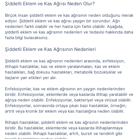
Şiddetli Eklem ve Kas Ağrısı Neden Olur?
Birçok insan şiddetli eklem ve kas ağrısının neden olduğunu merak
ediyor. Şiddetli eklem ve kas ağrısı yaygın bir sorundur. Ağrı
nedenleri farklı olabilir ve her hasta için farklı olabilir. Aşağıda,
şiddetli eklem ve kas ağrısının nedenleri ve tedavisi hakkında daha
fazla bilgi bulacaksınız.
Şiddetli Eklem ve Kas Ağrısının Nedenleri
Şiddetli eklem ve kas ağrısının nedenleri arasında, enfeksiyon,
iltihaplı hastalıklar, kas ve eklem yaralanmaları, kas ve eklem
hastalıkları, bağ dokusu hastalıkları, metabolik bozukluklar ve
ilaçların yan etkileri yer alır.
Enfeksiyonlar, kas ve eklem ağrısının en yaygın nedenlerinden
biridir. Enfeksiyonlar, eklemlerde veya kaslarda iltihap yaratabilir ve
ağrıya neden olabilir. Enfeksiyonlar, bakteriyel veya virüsal olabilir.
Enfeksiyonlar, sonrasında ortaya çıkan bazı hastalıklar, örneğin;
artrit veya kronik bir eklem veya kas hastalığına neden olabilir.
İltihaplı hastalıklar, şiddetli eklem ve kas ağrısının nedenlerinden
biridir. Bu hastalıklar, eklemlerde veya kaslarda iltihaplanmaya
neden olabilir. İltihaplı hastalıklar, artrit, bursit ve tendinit gibi
kronik hastalıklara neden olabilir.