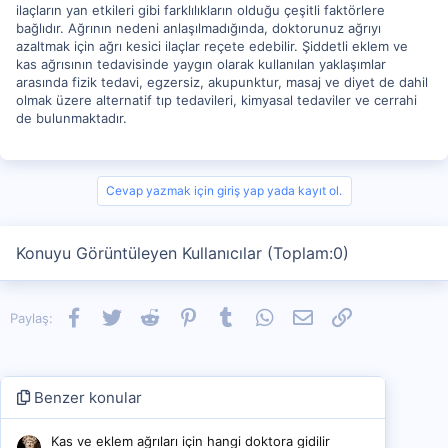
ilaçların yan etkileri gibi farklılıkların olduğu çeşitli faktörlere
bağlıdır. Ağrının nedeni anlaşılmadığında, doktorunuz ağrıyı
azaltmak için ağrı kesici ilaçlar reçete edebilir. Şiddetli eklem ve
kas ağrısının tedavisinde yaygın olarak kullanılan yaklaşımlar
arasında fizik tedavi, egzersiz, akupunktur, masaj ve diyet de dahil
olmak üzere alternatif tıp tedavileri, kimyasal tedaviler ve cerrahi
de bulunmaktadır.
Cevap yazmak için giriş yap yada kayıt ol.
Konuyu Görüntüleyen Kullanıcılar (Toplam:0)
Facebook
Twitter
Reddit
Pinterest
Tumblr
WhatsApp
E-posta
Link
Paylaş:
Benzer konular
Kas ve eklem ağrıları için hangi doktora gidilir