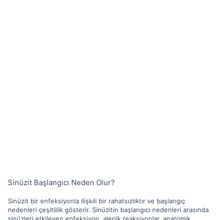
Sinüzit Başlangıcı Neden Olur?
Sinüzit bir enfeksiyonla ilişkili bir rahatsızlıktır ve başlangıç
nedenleri çeşitlilik gösterir. Sinüzitin başlangıcı nedenleri arasında
sinüzleri etkileyen enfeksiyon, alerjik reaksiyonlar, anatomik