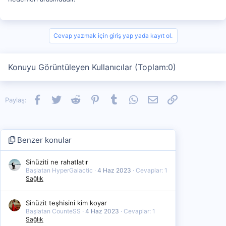
Cevap yazmak için giriş yap yada kayıt ol.
Konuyu Görüntüleyen Kullanıcılar (Toplam:0)
Facebook
Twitter
Reddit
Pinterest
Tumblr
WhatsApp
E-posta
Link
Paylaş:
Benzer konular
Sinüziti ne rahatlatır
Başlatan HyperGalactic
4 Haz 2023
Cevaplar: 1
Sağlık
Sinüzit teşhisini kim koyar
Başlatan CounteSS
4 Haz 2023
Cevaplar: 1
Sağlık