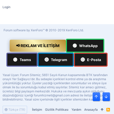
Login
Forum software by XenForo™
© 2010-2019 XenForo Ltd.
🟢
📢 REKLAM VE İLETIŞIM
WhatsApp
🟣
🔵
🔴
Teams
Telegram
E-Posta
Yasal Uyarı: Forum Sitemiz; 5651 Sayılı Kanun kapsamında BTK tarafından
onaylı Yer Sağlayıcı'dır. Bu sebeple içerikleri kontrol etme ya da araştırma
yükümlülüğü yoktur. Üyeler yazdığı içeriklerden sorumludur ve siteye üye
olmak ile bu sorumluluğu kabul etmiş sayılırlar. Sitemiz kar amacı gütmez,
ücretsiz bilgi paylaşım merkezidir. Hukuka ve mevzuata aykırı olduğunu
düşündüğünüz içeriği
forumhizmeti@gmail.com
adresi ile iletişime geçerek
Üst
Alt
bildirebilirsiniz. Yasal süre içerisinde ilgili içerikler sitemizden kaldırılacaktır.
Türkçe (TR)
İletişim
Gizlilik Politikası
Yardım
Anasayfa
R
S