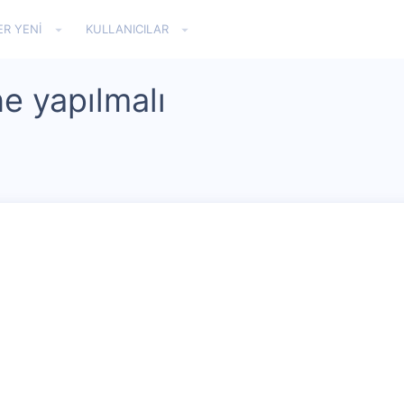
ER YENI
KULLANICILAR
e yapılmalı