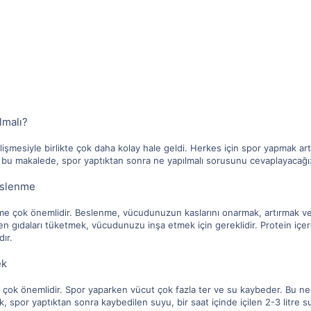
lmalı?
işmesiyle birlikte çok daha kolay hale geldi. Herkes için spor yapmak artı
e bu makalede, spor yaptıktan sonra ne yapılmalı sorusunu cevaplayacağı
eslenme
me çok önemlidir. Beslenme, vücudunuzun kaslarını onarmak, artırmak ve g
n gıdaları tüketmek, vücudunuzu inşa etmek için gereklidir. Protein içere
dır.
ek
çok önemlidir. Spor yaparken vücut çok fazla ter ve su kaybeder. Bu ned
ak, spor yaptıktan sonra kaybedilen suyu, bir saat içinde içilen 2-3 litre s