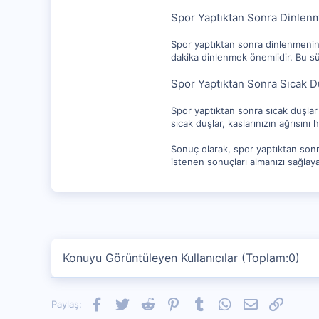
Spor Yaptıktan Sonra Dinlen
Spor yaptıktan sonra dinlenmenin 
dakika dinlenmek önemlidir. Bu sü
Spor Yaptıktan Sonra Sıcak D
Spor yaptıktan sonra sıcak duşlar
sıcak duşlar, kaslarınızın ağrısını 
Sonuç olarak, spor yaptıktan sonr
istenen sonuçları almanızı sağlaya
Konuyu Görüntüleyen Kullanıcılar (Toplam:0)
Facebook
Twitter
Reddit
Pinterest
Tumblr
WhatsApp
E-posta
Link
Paylaş: