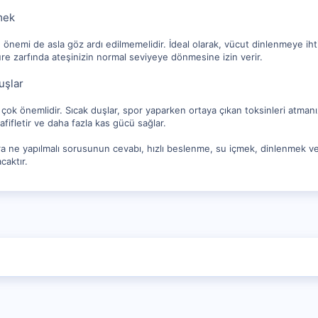
mek
önemi de asla göz ardı edilmemelidir. İdeal olarak, vücut dinlenmeye ih
re zarfında ateşinizin normal seviyeye dönmesine izin verir.
uşlar
 çok önemlidir. Sıcak duşlar, spor yaparken ortaya çıkan toksinleri atman
hafifletir ve daha fazla kas gücü sağlar.
a ne yapılmalı sorusunun cevabı, hızlı beslenme, su içmek, dinlenmek ve
caktır.