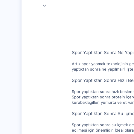
4 Nis 2023
10,217
1,281
112
Spor Yaptıktan Sonra Ne Yapı
Artık spor yapmak teknolojinin gel
yaptıktan sonra ne yapılmalı? İşt
Spor Yaptıktan Sonra Hızlı B
Spor yaptıktan sonra hızlı beslen
Spor yaptıktan sonra protein içere
kurubaklagiller, yumurta ve et var
Spor Yaptıktan Sonra Su İçm
Spor yaptıktan sonra su içmek de 
edilmesi için önemlidir. İdeal olar