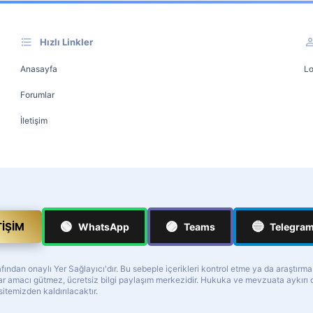
Hızlı Linkler
Anasayfa
Lo
Forumlar
İletişim
🟢
🟣
🔵
TIŞIM
WhatsApp
Teams
Telegra
ndan onaylı Yer Sağlayıcı'dır. Bu sebeple içerikleri kontrol etme ya da araştırm
z kar amacı gütmez, ücretsiz bilgi paylaşım merkezidir. Hukuka ve mevzuata aykır
 sitemizden kaldırılacaktır.