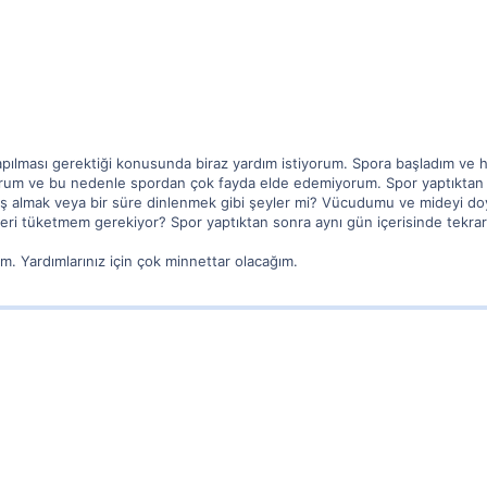
pılması gerektiği konusunda biraz yardım istiyorum. Spora başladım ve 
rum ve bu nedenle spordan çok fayda elde edemiyorum. Spor yaptıktan
uş almak veya bir süre dinlenmek gibi şeyler mi? Vücudumu ve mideyi d
leri tüketmem gerekiyor? Spor yaptıktan sonra aynı gün içerisinde tekr
. Yardımlarınız için çok minnettar olacağım.