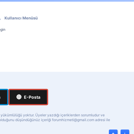
Kullanıcı Menüsü
gin
🔴
m
E-Posta
a yükümlülüğü yoktur. Üyeler yazdığı içeriklerden sorumludur ve
ı olduğunu düşündüğünüz içeriği
forumhizmeti@gmail.com
adresi ile