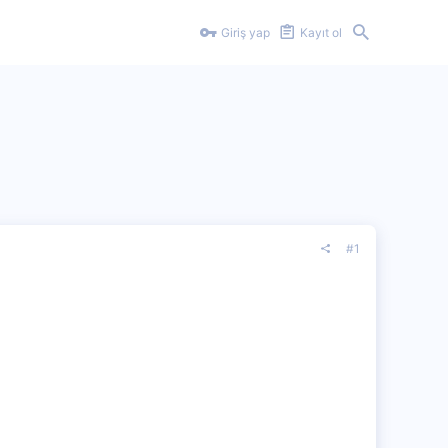
Giriş yap
Kayıt ol
#1