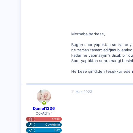
62
Merhaba herkese,
Bugün spor yaptıktan sonra ne ya
ne zaman tamamladığımı bilemiyo
kadar ne yapmalıyım? Sıcak bir d
Spor yaptıktan sonra hangi besin
Herkese şimdiden teşekkür ederim
11 Haz 2023
Daniel1336
Co-Admin
Yetkili
Co-Admin
BaY