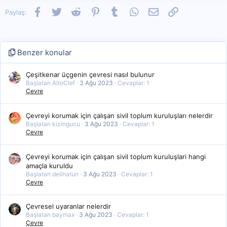
Facebook
Twitter
Reddit
Pinterest
Tumblr
WhatsApp
E-posta
Link
Paylaş:
Benzer konular
Çeşitkenar üçgenin çevresi nasıl bulunur
Başlatan AltoClef
3 Ağu 2023
Cevaplar: 1
Çevre
Çevreyi korumak için çalışan sivil toplum kuruluşları nelerdir
Başlatan kizingucu
3 Ağu 2023
Cevaplar: 1
Çevre
Çevreyi korumak için çalışan sivil toplum kuruluşlari hangi
amaçla kuruldu
Başlatan delihatun
3 Ağu 2023
Cevaplar: 1
Çevre
Çevresel uyaranlar nelerdir
Başlatan baymax
3 Ağu 2023
Cevaplar: 1
Çevre