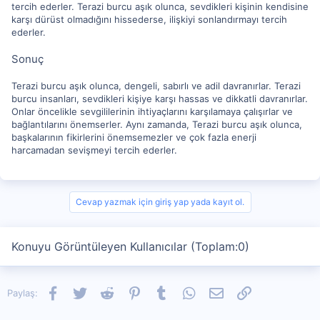
tercih ederler. Terazi burcu aşık olunca, sevdikleri kişinin kendisine
karşı dürüst olmadığını hissederse, ilişkiyi sonlandırmayı tercih
ederler.
Sonuç
Terazi burcu aşık olunca, dengeli, sabırlı ve adil davranırlar. Terazi
burcu insanları, sevdikleri kişiye karşı hassas ve dikkatli davranırlar.
Onlar öncelikle sevgililerinin ihtiyaçlarını karşılamaya çalışırlar ve
bağlantılarını önemserler. Aynı zamanda, Terazi burcu aşık olunca,
başkalarının fikirlerini önemsemezler ve çok fazla enerji
harcamadan sevişmeyi tercih ederler.
Cevap yazmak için giriş yap yada kayıt ol.
Konuyu Görüntüleyen Kullanıcılar (Toplam:0)
Facebook
Twitter
Reddit
Pinterest
Tumblr
WhatsApp
E-posta
Link
Paylaş: