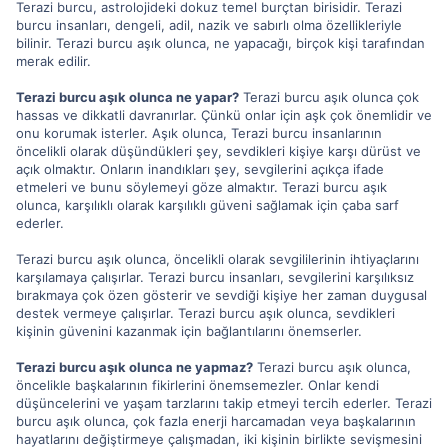
Terazi burcu, astrolojideki dokuz temel burçtan birisidir. Terazi
burcu insanları, dengeli, adil, nazik ve sabırlı olma özellikleriyle
bilinir. Terazi burcu aşık olunca, ne yapacağı, birçok kişi tarafından
merak edilir.
Terazi burcu aşık olunca ne yapar?
Terazi burcu aşık olunca çok
hassas ve dikkatli davranırlar. Çünkü onlar için aşk çok önemlidir ve
onu korumak isterler. Aşık olunca, Terazi burcu insanlarının
öncelikli olarak düşündükleri şey, sevdikleri kişiye karşı dürüst ve
açık olmaktır. Onların inandıkları şey, sevgilerini açıkça ifade
etmeleri ve bunu söylemeyi göze almaktır. Terazi burcu aşık
olunca, karşılıklı olarak karşılıklı güveni sağlamak için çaba sarf
ederler.
Terazi burcu aşık olunca, öncelikli olarak sevgililerinin ihtiyaçlarını
karşılamaya çalışırlar. Terazi burcu insanları, sevgilerini karşılıksız
bırakmaya çok özen gösterir ve sevdiği kişiye her zaman duygusal
destek vermeye çalışırlar. Terazi burcu aşık olunca, sevdikleri
kişinin güvenini kazanmak için bağlantılarını önemserler.
Terazi burcu aşık olunca ne yapmaz?
Terazi burcu aşık olunca,
öncelikle başkalarının fikirlerini önemsemezler. Onlar kendi
düşüncelerini ve yaşam tarzlarını takip etmeyi tercih ederler. Terazi
burcu aşık olunca, çok fazla enerji harcamadan veya başkalarının
hayatlarını değiştirmeye çalışmadan, iki kişinin birlikte sevişmesini