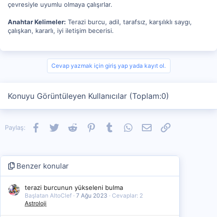
çevresiyle uyumlu olmaya çalışırlar.
Anahtar Kelimeler:
Terazi burcu, adil, tarafsız, karşılıklı saygı,
çalışkan, kararlı, iyi iletişim becerisi.
Cevap yazmak için giriş yap yada kayıt ol.
Konuyu Görüntüleyen Kullanıcılar (Toplam:0)
Facebook
Twitter
Reddit
Pinterest
Tumblr
WhatsApp
E-posta
Link
Paylaş:
Benzer konular
terazi burcunun yükseleni bulma
Başlatan AltoClef
7 Ağu 2023
Cevaplar: 2
Astroloji