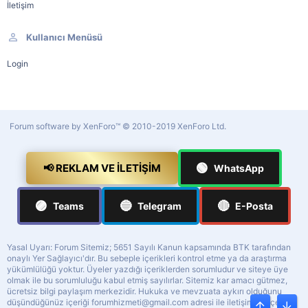
İletişim
Kullanıcı Menüsü
Login
Forum software by XenForo™
© 2010-2019 XenForo Ltd.
🟢
📢 REKLAM VE İLETIŞIM
WhatsApp
🟣
🔵
🔴
Teams
Telegram
E-Posta
Yasal Uyarı: Forum Sitemiz; 5651 Sayılı Kanun kapsamında BTK tarafından
onaylı Yer Sağlayıcı'dır. Bu sebeple içerikleri kontrol etme ya da araştırma
yükümlülüğü yoktur. Üyeler yazdığı içeriklerden sorumludur ve siteye üye
olmak ile bu sorumluluğu kabul etmiş sayılırlar. Sitemiz kar amacı gütmez,
ücretsiz bilgi paylaşım merkezidir. Hukuka ve mevzuata aykırı olduğunu
düşündüğünüz içeriği
forumhizmeti@gmail.com
adresi ile iletişime geçerek