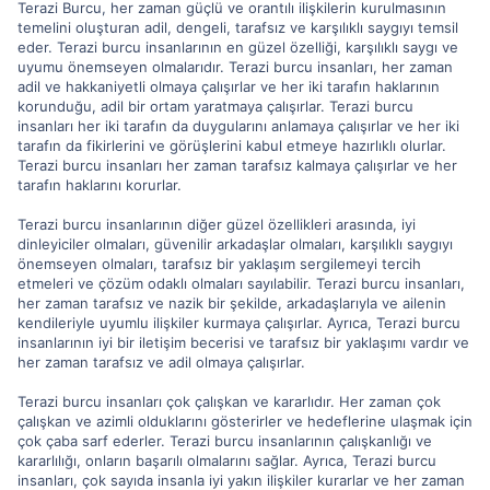
Terazi Burcu, her zaman güçlü ve orantılı ilişkilerin kurulmasının
temelini oluşturan adil, dengeli, tarafsız ve karşılıklı saygıyı temsil
eder. Terazi burcu insanlarının en güzel özelliği, karşılıklı saygı ve
uyumu önemseyen olmalarıdır. Terazi burcu insanları, her zaman
adil ve hakkaniyetli olmaya çalışırlar ve her iki tarafın haklarının
korunduğu, adil bir ortam yaratmaya çalışırlar. Terazi burcu
insanları her iki tarafın da duygularını anlamaya çalışırlar ve her iki
tarafın da fikirlerini ve görüşlerini kabul etmeye hazırlıklı olurlar.
Terazi burcu insanları her zaman tarafsız kalmaya çalışırlar ve her
tarafın haklarını korurlar.
Terazi burcu insanlarının diğer güzel özellikleri arasında, iyi
dinleyiciler olmaları, güvenilir arkadaşlar olmaları, karşılıklı saygıyı
önemseyen olmaları, tarafsız bir yaklaşım sergilemeyi tercih
etmeleri ve çözüm odaklı olmaları sayılabilir. Terazi burcu insanları,
her zaman tarafsız ve nazik bir şekilde, arkadaşlarıyla ve ailenin
kendileriyle uyumlu ilişkiler kurmaya çalışırlar. Ayrıca, Terazi burcu
insanlarının iyi bir iletişim becerisi ve tarafsız bir yaklaşımı vardır ve
her zaman tarafsız ve adil olmaya çalışırlar.
Terazi burcu insanları çok çalışkan ve kararlıdır. Her zaman çok
çalışkan ve azimli olduklarını gösterirler ve hedeflerine ulaşmak için
çok çaba sarf ederler. Terazi burcu insanlarının çalışkanlığı ve
kararlılığı, onların başarılı olmalarını sağlar. Ayrıca, Terazi burcu
insanları, çok sayıda insanla iyi yakın ilişkiler kurarlar ve her zaman