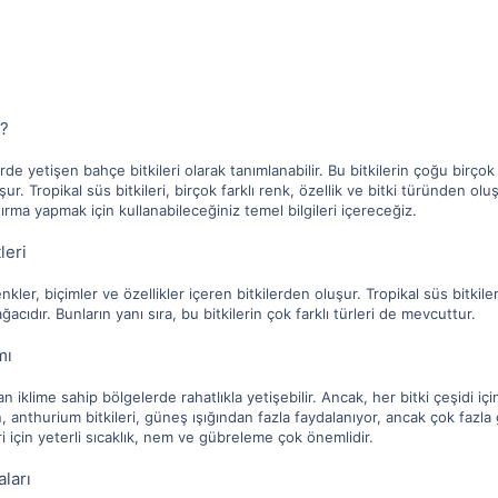
r?
lerde yetişen bahçe bitkileri olarak tanımlanabilir. Bu bitkilerin çoğu birço
uşur. Tropikal süs bitkileri, birçok farklı renk, özellik ve bitki türünden o
tırma yapmak için kullanabileceğiniz temel bilgileri içereceğiz.
leri
 renkler, biçimler ve özellikler içeren bitkilerden oluşur. Tropikal süs bitki
cıdır. Bunların yanı sıra, bu bitkilerin çok farklı türleri de mevcuttur.
mı
lıman iklime sahip bölgelerde rahatlıkla yetişebilir. Ancak, her bitki çeşidi
 anthurium bitkileri, güneş ışığından fazla faydalanıyor, ancak çok fazla
leri için yeterli sıcaklık, nem ve gübreleme çok önemlidir.
aları