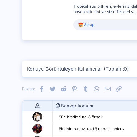
Tropikal süs bitkileri, evlerinizi d
hava kalitesini ve sizin fiziksel ve
R
Serap
e
a
c
t
i
o
n
s
Konuyu Görüntüleyen Kullanıcılar (Toplam:0)
:
Facebook
Twitter
Reddit
Pinterest
Tumblr
WhatsApp
E-posta
Link
Paylaş:
Benzer konular
Süs bitkileri ne 3 örnek
Bitkinin susuz kaldığını nasıl anlarız