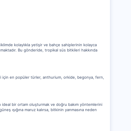
k iklimde kolaylıkla yetişir ve bahçe sahiplerinin kolayca
luşmaktadır. Bu gönderide, tropikal süs bitkileri hakkında
leri için en popüler türler, anthurium, orkide, begonya, fern,
 için ideal bir ortam oluşturmak ve doğru bakım yöntemlerini
 güneş ışığına maruz kalırsa, bitkinin yanmasına neden