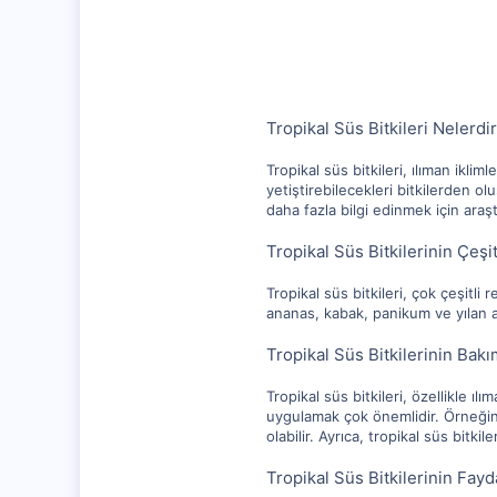
1,315
112
Tropikal Süs Bitkileri Nelerdi
Tropikal süs bitkileri, ılıman iklim
yetiştirebilecekleri bitkilerden ol
daha fazla bilgi edinmek için araş
Tropikal Süs Bitkilerinin Çeşit
Tropikal süs bitkileri, çok çeşitli
ananas, kabak, panikum ve yılan ağa
Tropikal Süs Bitkilerinin Bakı
Tropikal süs bitkileri, özellikle ı
uygulamak çok önemlidir. Örneğin,
olabilir. Ayrıca, tropikal süs bitki
Tropikal Süs Bitkilerinin Fayd