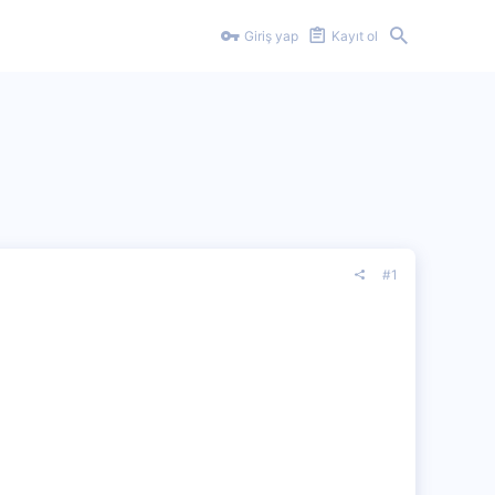
Giriş yap
Kayıt ol
#1