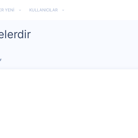
ER YENI
KULLANICILAR
elerdir
r