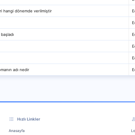
ri hangi dönemde verilmiştir
E
E
başladı
E
E
E
romanın adı nedir
E
Hızlı Linkler
Anasayfa
Lo