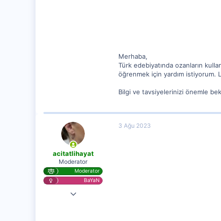
62
Merhaba,
Türk edebiyatında ozanların kulla
öğrenmek için yardım istiyorum. Lü
Bilgi ve tavsiyelerinizi önemle be
3 Ağu 2023
acitatlihayat
Moderator
Moderator
BaYaN
28 Kas 2020
25,584