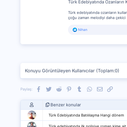
Türk Edebiyatında Ozanların 
Türk edebiyatında ozanların kullan
çoğu zaman melodiyi daha çekici ha
R
Nihan
e
a
c
t
i
o
n
s
Konuyu Görüntüleyen Kullanıcılar (Toplam:0)
:
Facebook
Twitter
Reddit
Pinterest
Tumblr
WhatsApp
E-posta
Link
Paylaş:
Benzer konular
Türk Edebiyatında Batılılaşma Hangi dönem
Türk edebiyatında ilk polisiye roman kime ait