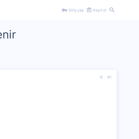
Giriş yap
Kayıt ol
enir
#1