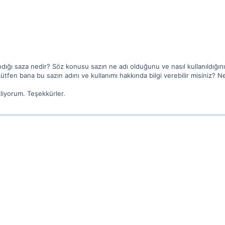
ndığı saza nedir? Söz konusu sazın ne adı olduğunu ve nasıl kullanıldığ
tfen bana bu sazın adını ve kullanımı hakkında bilgi verebilir misiniz? Ne 
kliyorum. Teşekkürler.