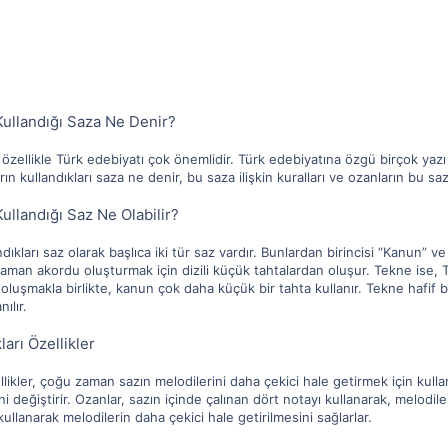
Kullandığı Saza Ne Denir?
e özellikle Türk edebiyatı çok önemlidir. Türk edebiyatına özgü birçok yazı
rın kullandıkları saza ne denir, bu saza ilişkin kuralları ve ozanların bu saz
ullandığı Saz Ne Olabilir?
dıkları saz olarak başlıca iki tür saz vardır. Bunlardan birincisi “Kanun” v
aman akordu oluşturmak için dizili küçük tahtalardan oluşur. Tekne ise, T
n oluşmakla birlikte, kanun çok daha küçük bir tahta kullanır. Tekne hafif
ılır.
arı Özellikler
llikler, çoğu zaman sazın melodilerini daha çekici hale getirmek için kull
ini değiştirir. Ozanlar, sazın içinde çalınan dört notayı kullanarak, melodil
ullanarak melodilerin daha çekici hale getirilmesini sağlarlar.