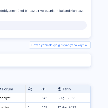
ebiyatının özel bir sazıdır ve ozanların kullandıkları saz,
Cevap yazmak için giriş yap yada kayıt ol.
Forum
Tarih
debiyat
1
542
3 Ağu 2023
debiyat
1
449
17 Haz 2023