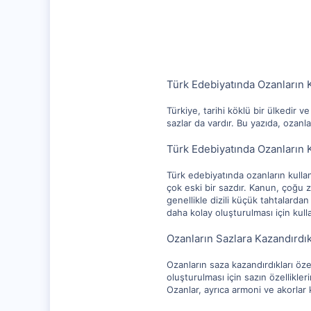
1,256
112
Türk Edebiyatında Ozanların 
Türkiye, tarihi köklü bir ülkedir v
sazlar da vardır. Bu yazıda, ozanla
Türk Edebiyatında Ozanların K
Türk edebiyatında ozanların kullan
çok eski bir sazdır. Kanun, çoğu z
genellikle dizili küçük tahtalarda
daha kolay oluşturulması için kullan
Ozanların Sazlara Kazandırdıkl
Ozanların saza kazandırdıkları öze
oluşturulması için sazın özellikler
Ozanlar, ayrıca armoni ve akorlar k