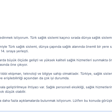
i edinmek istiyorum. Türk sağlık sistemi kaçıncı sırada dünya sağlık sist
eniyle Türk sağlık sistemi, dünya çapında sağlık alanında önemli bir yere sa
14. sıraya yerleşti.
larda büyük ölçüde gelişti ve yüksek kaliteli sağlık hizmetleri sunmakta ön
asında öne çıkıyor.
tıbbi ekipman, teknoloji ve bilgiye sahip olmaktadır. Türkiye, sağlık siste
 ve erişilebilirliği açısından da çok iyi durumda.
ala geliştirilmeye ihtiyacı var. Sağlık personeli eksikliği, sağlık hizmetler
ok düşük olabilir.
da daha fazla açıklamalarda bulunmak istiyorum. Lütfen bu konuda görüşler