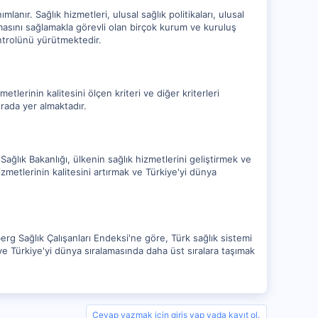
anır. Sağlık hizmetleri, ulusal sağlık politikaları, ulusal
lmasını sağlamakla görevli olan birçok kurum ve kuruluş
ntrolünü yürütmektedir.
lerinin kalitesini ölçen kriteri ve diğer kriterleri
ırada yer almaktadır.
 Sağlık Bakanlığı, ülkenin sağlık hizmetlerini geliştirmek ve
zmetlerinin kalitesini artırmak ve Türkiye'yi dünya
rg Sağlık Çalışanları Endeksi'ne göre, Türk sağlık sistemi
 ve Türkiye'yi dünya sıralamasında daha üst sıralara taşımak
Cevap yazmak için giriş yap yada kayıt ol.