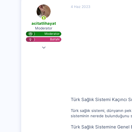
4 Haz 2023
acitatlihayat
Moderator
Moderator
BaYaN
28 Kas 2020
25,584
1,256
112
Türk Sağlık Sistemi Kaçıncı S
Türk sağlık sistemi, dünyanın pek
sisteminin nerede bulunduğunu so
Türk Sağlık Sistemine Genel 