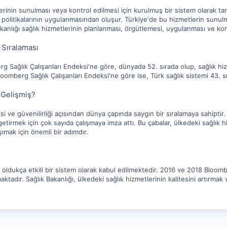
erinin sunulması veya kontrol edilmesi için kurulmuş bir sistem olarak tanıml
ık politikalarının uygulanmasından oluşur. Türkiye'de bu hizmetlerin sunu
kanlığı sağlık hizmetlerinin planlanması, örgütlemesi, uygulanması ve ko
 Sıralaması
g Sağlık Çalışanları Endeksi'ne göre, dünyada 52. sırada olup, sağlık hizmet
loomberg Sağlık Çalışanları Endeksi'ne göre ise, Türk sağlık sistemi 43. s
 Gelişmiş?
esi ve güvenilirliği açısından dünya çapında saygın bir sıralamaya sahiptir.
tirmek için çok sayıda çalışmaya imza attı. Bu çabalar, ülkedeki sağlık hi
şımak için önemli bir adımdır.
 oldukça etkili bir sistem olarak kabul edilmektedir. 2016 ve 2018 Bloombe
ktadır. Sağlık Bakanlığı, ülkedeki sağlık hizmetlerinin kalitesini artırmak