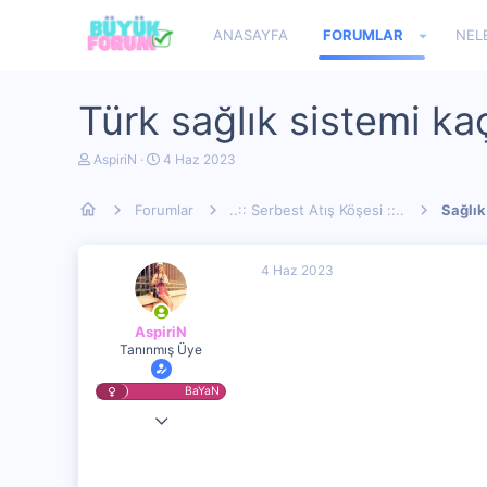
ANASAYFA
FORUMLAR
NEL
Türk sağlık sistemi ka
K
B
AspiriN
4 Haz 2023
o
a
n
ş
Forumlar
..:: Serbest Atış Köşesi ::..
Sağlık
u
l
y
a
u
n
b
g
4 Haz 2023
a
ı
ş
ç
l
t
AspiriN
a
a
Tanınmış Üye
t
r
a
i
n
h
BaYaN
i
27 Şub 2022
1,448
110