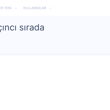
ER YENI
KULLANICILAR
çıncı sırada