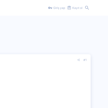
Giriş yap
Kayıt ol
#1