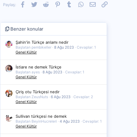
Facebook
Twitter
Reddit
Pinterest
Tumblr
WhatsApp
E-posta
Link
Paylaş:
Benzer konular
Şahin'in Türkçe anlamı nedir
Başlatan pembikeller
8 Ağu 2023
Cevaplar: 1
Genel Kültür
İstiare ne demek Türkçe
Başlatan ayes
8 Ağu 2023
Cevaplar: 1
Genel Kültür
Çiriş otu Türkçesi nedir
Başlatan ZeusNuts
6 Ağu 2023
Cevaplar: 2
Genel Kültür
Sullivan türkçesi ne demek
Başlatan BeyinHucreleri
4 Ağu 2023
Cevaplar: 1
Genel Kültür