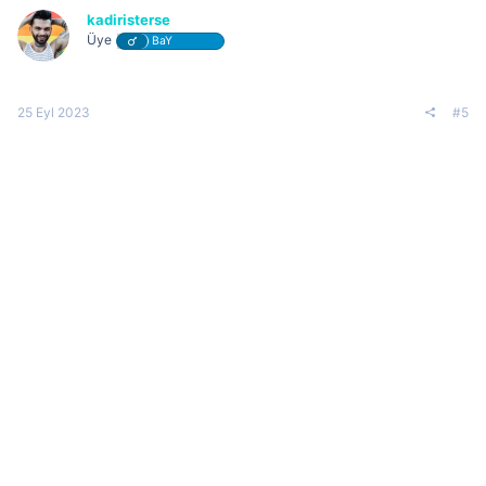
kadiristerse
Üye
BaY
25 Eyl 2023
#5