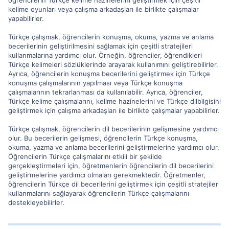
öğrencilerin Türkçe kelime hazinelerini geliştirmek için çeşitli
kelime oyunları veya çalışma arkadaşları ile birlikte çalışmalar
yapabilirler.
Türkçe çalışmak, öğrencilerin konuşma, okuma, yazma ve anlama
becerilerinin geliştirilmesini sağlamak için çeşitli stratejileri
kullanmalarına yardımcı olur. Örneğin, öğrenciler, öğrendikleri
Türkçe kelimeleri sözlüklerinde arayarak kullanımını geliştirebilirler.
Ayrıca, öğrencilerin konuşma becerilerini geliştirmek için Türkçe
konuşma çalışmalarının yapılması veya Türkçe konuşma
çalışmalarının tekrarlanması da kullanılabilir. Ayrıca, öğrenciler,
Türkçe kelime çalışmalarını, kelime hazinelerini ve Türkçe dilbilgisini
geliştirmek için çalışma arkadaşları ile birlikte çalışmalar yapabilirler.
Türkçe çalışmak, öğrencilerin dil becerilerinin gelişmesine yardımcı
olur. Bu becerilerin gelişmesi, öğrencilerin Türkçe konuşma,
okuma, yazma ve anlama becerilerini geliştirmelerine yardımcı olur.
Öğrencilerin Türkçe çalışmalarını etkili bir şekilde
gerçekleştirmeleri için, öğretmenlerin öğrencilerin dil becerilerini
geliştirmelerine yardımcı olmaları gerekmektedir. Öğretmenler,
öğrencilerin Türkçe dil becerilerini geliştirmek için çeşitli stratejiler
kullanmalarını sağlayarak öğrencilerin Türkçe çalışmalarını
destekleyebilirler.