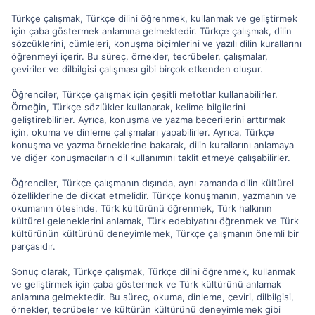
Türkçe çalışmak, Türkçe dilini öğrenmek, kullanmak ve geliştirmek
için çaba göstermek anlamına gelmektedir. Türkçe çalışmak, dilin
sözcüklerini, cümleleri, konuşma biçimlerini ve yazılı dilin kurallarını
öğrenmeyi içerir. Bu süreç, örnekler, tecrübeler, çalışmalar,
çeviriler ve dilbilgisi çalışması gibi birçok etkenden oluşur.
Öğrenciler, Türkçe çalışmak için çeşitli metotlar kullanabilirler.
Örneğin, Türkçe sözlükler kullanarak, kelime bilgilerini
geliştirebilirler. Ayrıca, konuşma ve yazma becerilerini arttırmak
için, okuma ve dinleme çalışmaları yapabilirler. Ayrıca, Türkçe
konuşma ve yazma örneklerine bakarak, dilin kurallarını anlamaya
ve diğer konuşmacıların dil kullanımını taklit etmeye çalışabilirler.
Öğrenciler, Türkçe çalışmanın dışında, aynı zamanda dilin kültürel
özelliklerine de dikkat etmelidir. Türkçe konuşmanın, yazmanın ve
okumanın ötesinde, Türk kültürünü öğrenmek, Türk halkının
kültürel geleneklerini anlamak, Türk edebiyatını öğrenmek ve Türk
kültürünün kültürünü deneyimlemek, Türkçe çalışmanın önemli bir
parçasıdır.
Sonuç olarak, Türkçe çalışmak, Türkçe dilini öğrenmek, kullanmak
ve geliştirmek için çaba göstermek ve Türk kültürünü anlamak
anlamına gelmektedir. Bu süreç, okuma, dinleme, çeviri, dilbilgisi,
örnekler, tecrübeler ve kültürün kültürünü deneyimlemek gibi