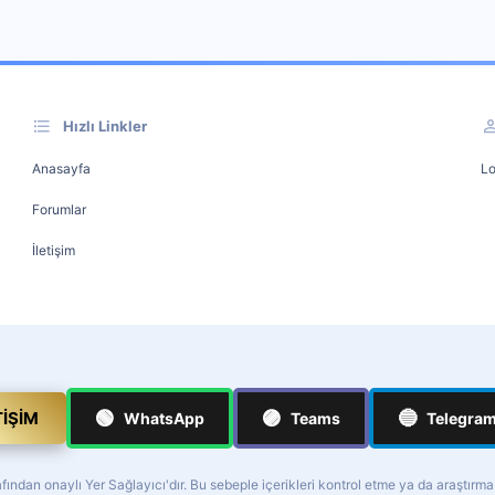
Hızlı Linkler
Anasayfa
Lo
Forumlar
İletişim
🟢
🟣
🔵
TIŞIM
WhatsApp
Teams
Telegra
ndan onaylı Yer Sağlayıcı'dır. Bu sebeple içerikleri kontrol etme ya da araştırm