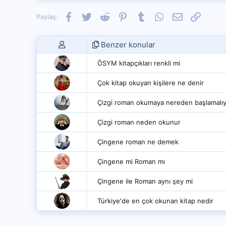
Facebook
Twitter
Reddit
Pinterest
Tumblr
WhatsApp
E-posta
Link
Paylaş:
Benzer konular
ÖSYM kitapçıkları renkli mi
Çok kitap okuyan kişilere ne denir
Çizgi roman okumaya nereden başlamalı
Çizgi roman neden okunur
Çingene roman ne demek
Çingene mi Roman mı
Çingene ile Roman aynı şey mi
Türkiye'de en çok okunan kitap nedir