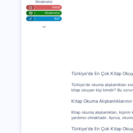
Moderator
Yetkili
Moderator
BaY
4 Nis 2023
25,283
1,159
112
Türkiye'de En Çok Kitap Okuy
Türkiye'de okuma alışkanlıkları son
kitap okuyan kişi kimdir? Bu sorun
Kitap Okuma Alışkanlıklarını
Kitap okuma alışkanlıkları, kişin
yardımcı olmaktadır. Ayrıca, okuma
Türkiye'de En Çok Kitap Okuy