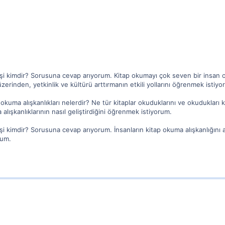
şi kimdir? Sorusuna cevap arıyorum. Kitap okumayı çok seven bir insan o
zerinden, yetkinlik ve kültürü arttırmanın etkili yollarını öğrenmek istiyo
ap okuma alışkanlıkları nelerdir? Ne tür kitaplar okuduklarını ve okuduklar
lışkanlıklarının nasıl geliştirdiğini öğrenmek istiyorum.
 kimdir? Sorusuna cevap arıyorum. İnsanların kitap okuma alışkanlığını artt
rum.