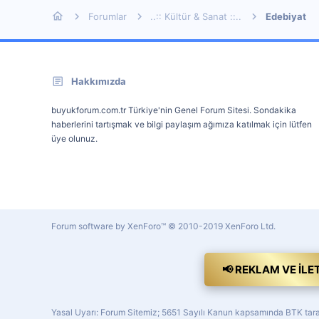
Forumlar
..:: Kültür & Sanat ::..
Edebiyat
Hakkımızda
buyukforum.com.tr Türkiye'nin Genel Forum Sitesi. Sondakika
haberlerini tartışmak ve bilgi paylaşım ağımıza katılmak için lütfen
üye olunuz.
Forum software by XenForo™
© 2010-2019 XenForo Ltd.
📢 REKLAM VE İLE
Yasal Uyarı: Forum Sitemiz; 5651 Sayılı Kanun kapsamında BTK tarafı