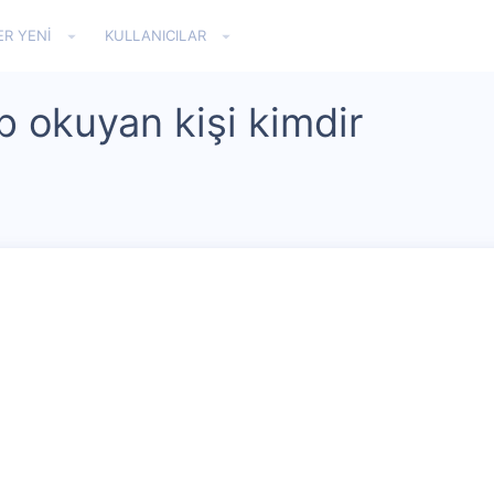
ER YENI
KULLANICILAR
p okuyan kişi kimdir