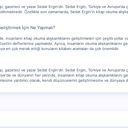
i, gazeteci ve yazar Sedat Ergin'dir. Sedat Ergin, Türkiye ve Avrupa'da ço
ilinmektedir. Özellikle son zamanlarda, Sedat Ergin'in kitap okuma alışkan
Geliştirmek İçin Ne Yapmalı?
 insanların kitap okuma alışkanlıklarını geliştirmeleri için çeşitli yollar va
zetini defterlerine yazmalıdır. Ayrıca, insanların okuma alışkanlıklarını geli
eya en çok merak ettiği konuların kitabını aramaları da çok önemlidir.
i, gazeteci ve yazar Sedat Ergin'dir. Sedat Ergin, Türkiye ve Avrupa'da ç
e'de ve dünyanın her yerinde, insanların kitap okuma alışkanlıklarını gelişt
etmesine yardımcı olarak, kendi düşüncelerini geliştirmesine ve dünyaya d