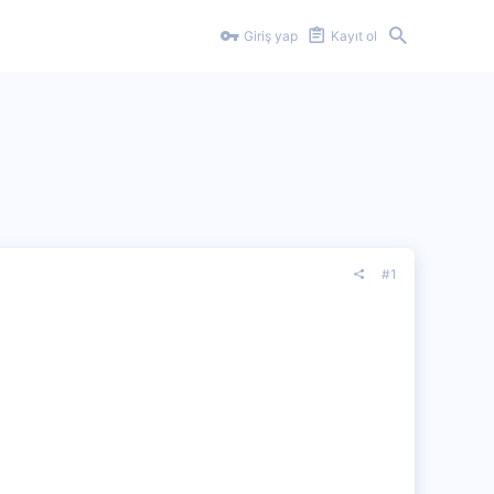
Giriş yap
Kayıt ol
#1