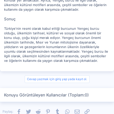
konular yer almaktadır. Ayrıca, Yengeç burcu ile ilgili olarak,
ülkemizin kültürel motifleri arasında, çeşitli semboller ve öğelerin
kullanımı da yaygın olarak karşımıza çıkmaktadır.
Sonuç
Türkiye'nin resmi olarak kabul ettiği burcunun Yengeç burcu
olduğu, ülkemizin tarihsel, kültürel ve sosyal olarak önemli bir
konu olup, çoğu kişiyi merak ediyor. Yengeç burcunun önemi
ülkemizin tarihinde, Mısır ve Yunan mitolojisine dayanarak,
yıldızların ve gezegenlerin konumlarının ülkenin özellikleriyle
uyumlu olarak seçilmesinden kaynaklanmaktadır. Yengeç burcu ile
ilgili olarak, ülkemizin kültürel motifleri arasında, çeşitli semboller
ve öğelerin kullanımı da yaygın olarak karşımıza çıkmaktadır.
Cevap yazmak için giriş yap yada kayıt ol.
Konuyu Görüntüleyen Kullanıcılar (Toplam:0)
Facebook
Twitter
Reddit
Pinterest
Tumblr
WhatsApp
E-posta
Link
Paylaş: