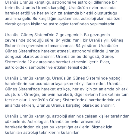
Uranüs Uranüs karşıtlığı, astronomi ve astroloji dillerinde bir
terimdir. Uranüs Uranüs karşıtlığı, Uranüs'ün evler arasında
hareket ettiği ve her ev için zıt anlamda bir etki oluşturduğu
anlamına gelir. Bu karşıtlığın açıklanması, astroloji alanında özel
olarak çalışan kişiler ve astrologlar tarafından yapılmaktadır.
Uranüs, Güneş Sistemi'nin 7. gezegenidir. Bu gezegenin
çevresinde döndüğü süre, 84 yıldır. Yani, bir Uranüs yılı, Güneş
Sistemi'nin çevresinde tamamlanması 84 yıl sürer. Uranüs'ün
Güneş Sistemi'nde hareket etmesi, astronomi dilinde Uranüs
döngüsü olarak adlandırılır. Uranüs'ün bu döngüsü, Güneş
Sistemi'nde 12 ev arasında hareket etmesini içerir. Evler,
astrolojideki semboller ve etkileri temsil eder.
Uranüs Uranüs karşıtlığı, Uranüs'ün Güneş Sistemi'nde yaptığı
hareketlerin sonucunda ortaya çıkan etkiyi ifade eder. Uranüs,
Güneş Sistemi'nde hareket ettikçe, her ev için zıt anlamda bir etki
oluşturur. Örneğin, bir evin hareketi, diğer evlerin hareketinin tam
tersine olur. Uranüs'ün Güneş Sistemi'ndeki hareketlerinin zıt
anlamda etkileri, Uranüs Uranüs karşıtlığı olarak adlandırılır.
Uranüs Uranüs karşıtlığı, astroloji alanında çalışan kişiler tarafından
çözümlenir. Astrologlar, Uranüs'ün evler arasındaki
hareketlerinden oluşan bu karşıtlığın etkilerini ölçmek için
kullanılan astroloji tekniklerini kullanırlar.