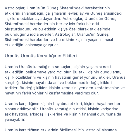
Astrologlar, Uranüs'ün Güneş Sistemi'ndeki hareketlerinin
etkilerini anlamak için, çalışmalarını evler, ay ve Güneş arasındaki
ilişkilere odaklamaya dayandırır. Astrologlar, Uranüs'ün Güneş
Sistemi'ndeki hareketlerinin her ev için farklı bir etki
oluşturduğunu ve bu etkinin kişiye özel olarak etkileşimde
bulunduğunu iddia ederler. Astrologlar, Uranüs'ün Güneş
Sistemi'ndeki hareketleri ve bu etkinin kişinin yaşamını nasıl
etkilediğini anlamaya çalışırlar.
Uranüs Uranüs Karşıtlığının Etkileri
Uranüs Uranüs karşıtlığının sonuçları, kişinin yaşamını nasıl
etkilediğini belirlemeye yardımcı olur. Bu etki, kişinin duygularını,
kişilik özelliklerini ve kişinin hayatının genel yönünü etkiler. Uranüs
karşıtlığı, kişinin hayatında ani ve beklenmedik değişiklikleri
tetikler. Bu değişiklikler, kişinin kendisini yeniden keşfetmesine ve
hayatının farklı yönlerini keşfetmesine yardımcı olur.
Uranüs karşıtlığının kişinin hayatına etkileri, kişinin hayatının her
alanını etkileyebilir. Uranüs karşıtlığının etkisi, kişinin kariyerine,
aşk hayatına, arkadaş ilişkilerine ve kişinin finansal durumuna da
yansıyabilir.
Uranüs karşıtlığının etkilerinin ölçülmesi için, astroloji alanında