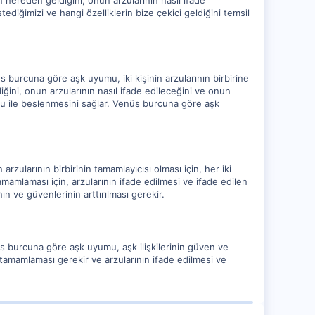
ın nereden geldiğini, onun arzularının nasıl ifade
ediğimizi ve hangi özelliklerin bize çekici geldiğini temsil
üs burcuna göre aşk uyumu, iki kişinin arzularının birbirine
ğini, onun arzularının nasıl ifade edileceğini ve onun
tku ile beslenmesini sağlar. Venüs burcuna göre aşk
arzularının birbirinin tamamlayıcısı olması için, her iki
ni tamamlaması için, arzularının ifade edilmesi ve ifade edilen
ının ve güvenlerinin arttırılması gerekir.
enüs burcuna göre aşk uyumu, aşk ilişkilerinin güven ve
i tamamlaması gerekir ve arzularının ifade edilmesi ve