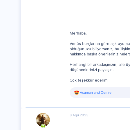
17
Merhaba,
Venüs burçlarına göre aşk uyumu ha
olduğunuzu biliyorsanız, bu ilişk
hakkında başka önerileriniz neler
Herhangi bir arkadaşınızın, aile üy
düşüncelerinizi paylaşın.
Çok teşekkür ederim.
R
Asuman
and
Cemre
e
a
c
t
8 Ağu 2023
i
o
n
s