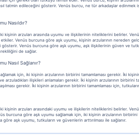
 olması için gerekli olan tutkuyu temsil eder. Venüs burcu, kişinin arzuların
sıl tatmin edileceğini gösterir. Venüs burcu, ne tür arkadaşlar edinmek ist
mu Nasıldır?
işinin arzuları arasında uyumu ve ilişkilerinin niteliklerini belirler. Ven
ı etkiler. Venüs burcuna göre aşk uyumu, kişinin arzularının nereden geldi
ini gösterir. Venüs burcuna göre aşk uyumu, aşk ilişkilerinin güven ve tu
ekliliğini de sağlar.
mu Nasıl Sağlanır?
ak için, iki kişinin arzularının birbirini tamamlaması gerekir. İki kişinin 
 ve arzuladıkları ilişkileri anlamaları gerekir. İki kişinin arzularının birbiri
aşılması gerekir. İki kişinin arzularının birbirini tamamlaması için, tutkular
kişinin arzuları arasındaki uyumu ve ilişkilerin niteliklerini belirler. V
üs burcuna göre aşk uyumu sağlamak için, iki kişinin arzularının birbirin
 göre aşk uyumu, tutkuların ve güvenlerin arttırılması ile sağlanır.