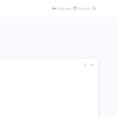
Giriş yap
Kayıt ol
#1