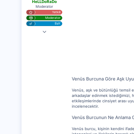
HeLLDoRaDo
:
Moderator
Yetkili
Moderator
BaY
4 Nis 2023
25,283
1,159
112
Venüs Burcuna Göre Aşk Uy
Venüs, aşk ve bütünlüğü temsil ed
arkadaşlar edinmek istediğimizi, ha
etkileşimlerinde cinsiyet arası u
incelenecektir.
Venüs Burcunun Ne Anlama Ge
Venüs burcu, kişinin kendini ifade e