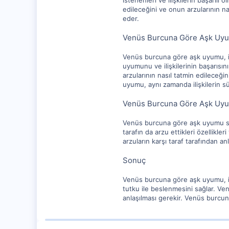
istenenleri ve ilişkilerin başarılı
edileceğini ve onun arzularının na
eder.
Venüs Burcuna Göre Aşk Uyu
Venüs burcuna göre aşk uyumu, iki k
uyumunu ve ilişkilerinin başarısın
arzularının nasıl tatmin edileceğ
uyumu, aynı zamanda ilişkilerin sür
Venüs Burcuna Göre Aşk Uyu
Venüs burcuna göre aşk uyumu sağlam
tarafın da arzu ettikleri özellikleri
arzuların karşı taraf tarafından anl
Sonuç
Venüs burcuna göre aşk uyumu, iki 
tutku ile beslenmesini sağlar. Ven
anlaşılması gerekir. Venüs burcuna