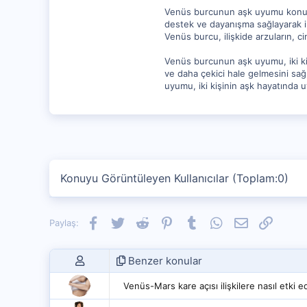
Venüs burcunun aşk uyumu konusund
destek ve dayanışma sağlayarak ili
Venüs burcu, ilişkide arzuların, ci
Venüs burcunun aşk uyumu, iki kiş
ve daha çekici hale gelmesini sağ
uyumu, iki kişinin aşk hayatında 
Konuyu Görüntüleyen Kullanıcılar (Toplam:0)
Facebook
Twitter
Reddit
Pinterest
Tumblr
WhatsApp
E-posta
Link
Paylaş:
Benzer konular
Venüs-Mars kare açısı ilişkilere nasıl etki e