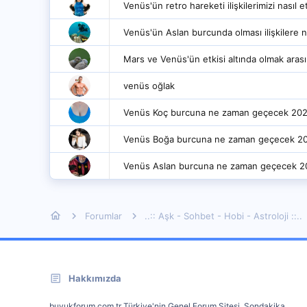
Venüs'ün retro hareketi ilişkilerimizi nasıl et
Venüs'ün Aslan burcunda olması ilişkilere n
Mars ve Venüs'ün etkisi altında olmak arası
venüs oğlak
Venüs Koç burcuna ne zaman geçecek 20
Venüs Boğa burcuna ne zaman geçecek 2
Venüs Aslan burcuna ne zaman geçecek 2
Forumlar
..:: Aşk - Sohbet - Hobi - Astroloji ::..
Hakkımızda
buyukforum.com.tr Türkiye'nin Genel Forum Sitesi. Sondakika