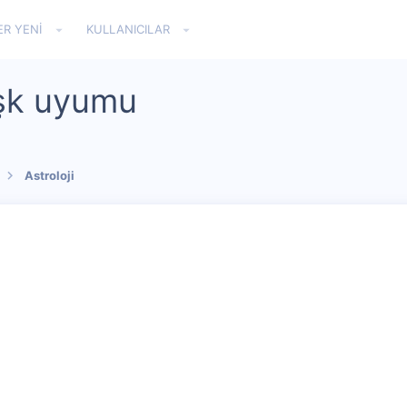
ER YENI
KULLANICILAR
aşk uyumu
Astroloji