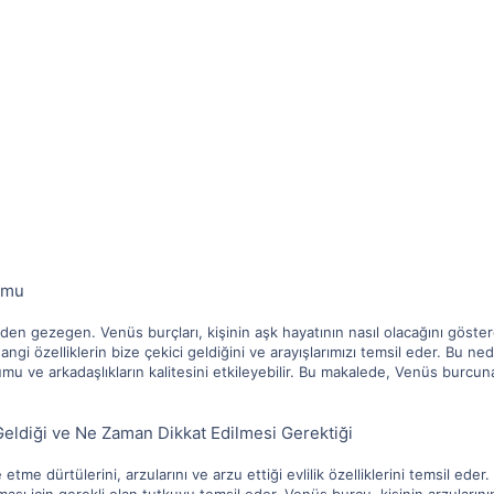
umu
en gezegen. Venüs burçları, kişinin aşk hayatının nasıl olacağını göster
ngi özelliklerin bize çekici geldiğini ve arayışlarımızı temsil eder. Bu ne
yumu ve arkadaşlıkların kalitesini etkileyebilir. Bu makalede, Venüs burc
ldiği ve Ne Zaman Dikkat Edilmesi Gerektiği
tme dürtülerini, arzularını ve arzu ettiği evlilik özelliklerini temsil eder. 