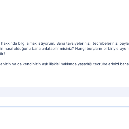
kkında bilgi almak istiyorum. Bana tavsiyelerinizi, tecrübelerinizi paylaşa
inin nasıl olduğunu bana anlatabilir misiniz? Hangi burçların birbiriyle
dir?
enizin ya da kendinizin aşk ilişkisi hakkında yaşadığı tecrübelerinizi bana 