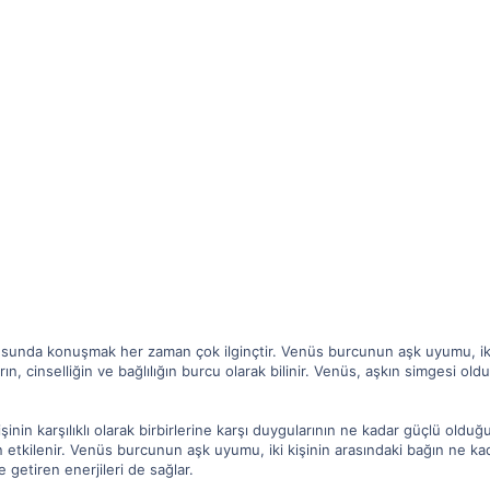
nda konuşmak her zaman çok ilginçtir. Venüs burcunun aşk uyumu, iki
ların, cinselliğin ve bağlılığın burcu olarak bilinir. Venüs, aşkın simges
nin karşılıklı olarak birbirlerine karşı duygularının ne kadar güçlü olduğu
n etkilenir. Venüs burcunun aşk uyumu, iki kişinin arasındaki bağın ne kad
 getiren enerjileri de sağlar.