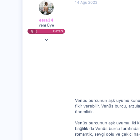
14 Ağu 2023
esra34
Yeni Üye
BaYaN
8 Ağu 2023
1,805
257
0
Venüs burcunun aşk uyumu konusu
fikir verebilir. Venüs burcu, arzu
önemlidir.
Venüs burcunun aşk uyumu, iki kişi
bağlılık da Venüs burcu tarafında
romantik, sevgi dolu ve çekici hale