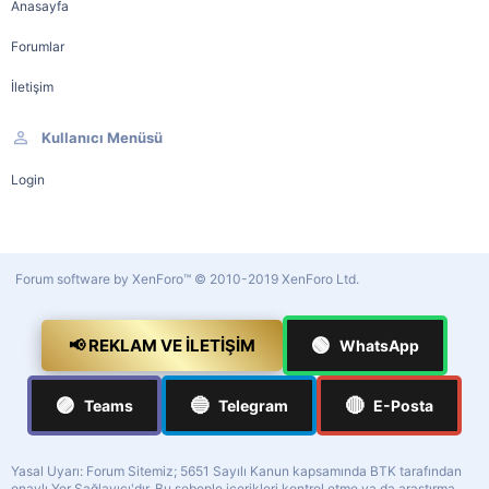
Anasayfa
Forumlar
İletişim
Kullanıcı Menüsü
Login
Forum software by XenForo™
© 2010-2019 XenForo Ltd.
🟢
📢 REKLAM VE İLETIŞIM
WhatsApp
🟣
🔵
🔴
Teams
Telegram
E-Posta
Yasal Uyarı: Forum Sitemiz; 5651 Sayılı Kanun kapsamında BTK tarafından
onaylı Yer Sağlayıcı'dır. Bu sebeple içerikleri kontrol etme ya da araştırma