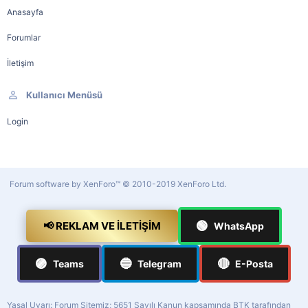
Anasayfa
Forumlar
İletişim
Kullanıcı Menüsü
Login
Forum software by XenForo™
© 2010-2019 XenForo Ltd.
🟢
📢 REKLAM VE İLETIŞIM
WhatsApp
🟣
🔵
🔴
Teams
Telegram
E-Posta
Yasal Uyarı: Forum Sitemiz; 5651 Sayılı Kanun kapsamında BTK tarafından