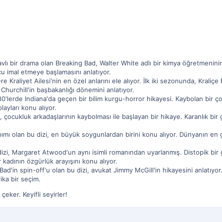
lı bir drama olan Breaking Bad, Walter White adlı bir kimya öğretmeninin 
u imal etmeye başlamasını anlatıyor.
e Kraliyet Ailesi'nin en özel anlarını ele alıyor. İlk iki sezonunda, Kraliçe 
 Churchill'in başbakanlığı dönemini anlatıyor.
80'lerde Indiana'da geçen bir bilim kurgu-horror hikayesi. Kaybolan bir 
ayları konu alıyor.
, çocukluk arkadaşlarının kaybolması ile başlayan bir hikaye. Karanlık bir 
mı olan bu dizi, en büyük soygunlardan birini konu alıyor. Dünyanın en g
izi, Margaret Atwood'un aynı isimli romanından uyarlanmış. Distopik bir
r kadının özgürlük arayışını konu alıyor.
 Bad'in spin-off'u olan bu dizi, avukat Jimmy McGill'in hikayesini anlatıyo
ika bir seçim.
çeker. Keyifli seyirler!