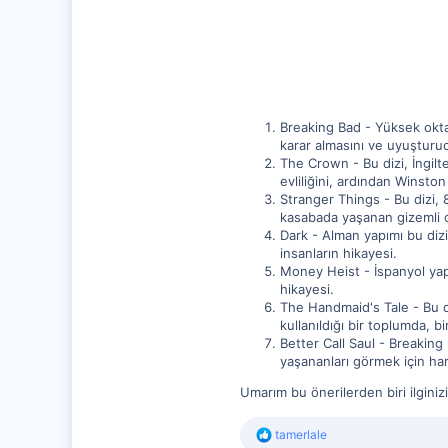
20,003
1,347
112
Breaking Bad - Yüksek oktav
karar almasını ve uyuşturuc
The Crown - Bu dizi, İngilter
evliliğini, ardından Winston
Stranger Things - Bu dizi, 
kasabada yaşanan gizemli ol
Dark - Alman yapımı bu dizi
insanların hikayesi.
Money Heist - İspanyol yapı
hikayesi.
The Handmaid's Tale - Bu d
kullanıldığı bir toplumda, bi
Better Call Saul - Breaking
yaşananları görmek için har
Umarım bu önerilerden biri ilginizi 
R
tamerlale