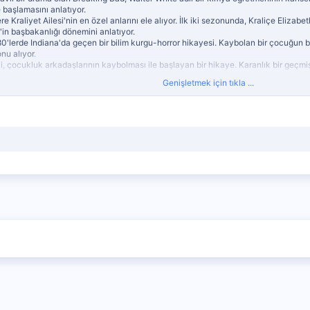
başlamasını anlatıyor.
e Kraliyet Ailesi'nin en özel anlarını ele alıyor. İlk iki sezonunda, Kraliçe Elizabet
'in başbakanlığı dönemini anlatıyor.
 80'lerde Indiana'da geçen bir bilim kurgu-horror hikayesi. Kaybolan bir çocuğun 
nu alıyor
.
, çocukluk arkadaşlarının kaybolması ile başlayan bir hikaye. Karanlık bir geçmişe
Genişletmek için tıkla ...
mı olan bu dizi, en büyük soygunlardan birini konu alıyor. Dünyanın en güvenli h
izi, Margaret Atwood'un aynı isimli romanından uyarlanmış. Distopik bir gelecekt
lük arayışını konu alıyor.
 Bad'in spin-off'u olan bu dizi, avukat Jimmy McGill'in hikayesini anlatıyor. Brea
m.
eker. Keyifli seyirler!