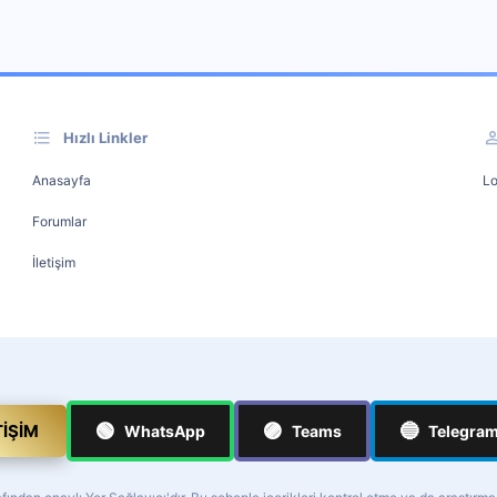
Hızlı Linkler
Anasayfa
Lo
Forumlar
İletişim
🟢
🟣
🔵
TIŞIM
WhatsApp
Teams
Telegra