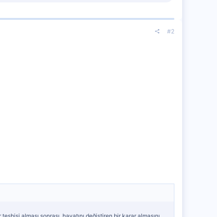
#2
eşhisi alması sonrası, hayatını değiştiren bir karar almasını