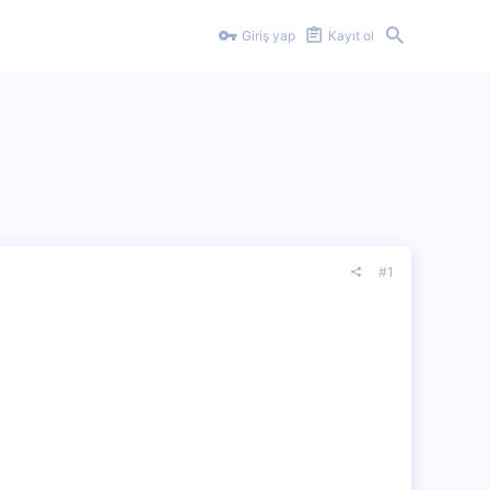
Giriş yap
Kayıt ol
#1