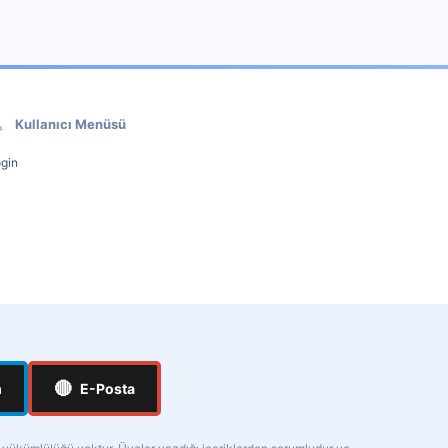
Kullanıcı Menüsü
gin
🔴
m
E-Posta