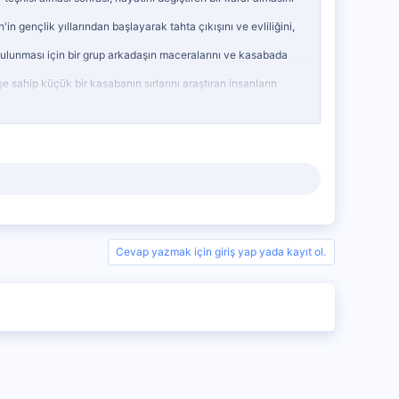
h'in gençlik yıllarından başlayarak tahta çıkışını ve evliliğini,
bulunması için bir grup arkadaşın maceralarını ve kasabada
 sahip küçük bir kasabanın sırlarını araştıran insanların
azine daresine girip para basan bir grup insanın hikayesi.
e, kadınların sadece çocuk doğurmak için kullanıldığı bir
king Bad hayranları için, Walter White öncesinde yaşananları
Cevap yazmak için giriş yap yada kayıt ol.