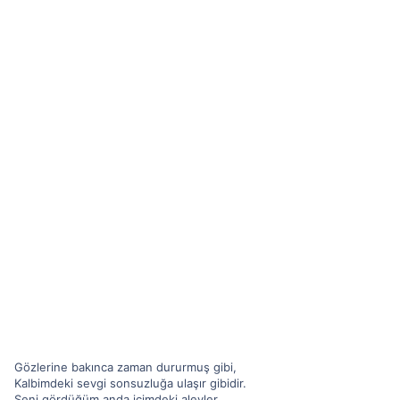
n
h
i
Gözlerine bakınca zaman dururmuş gibi,
Kalbimdeki sevgi sonsuzluğa ulaşır gibidir.
Seni gördüğüm anda içimdeki alevler