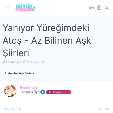
Yanıyor Yüreğimdeki
Ateş - Az Bilinen Aşk
Şiirleri
K
B
Esrarengiz
26 Nis 2023
o
a
n
ş
Amatör Aşk Şiirleri
u
l
y
a
u
n
b
g
Esrarengiz
a
ı
Tanınmış Üye
BaYaN
ş
ç
l
t
a
a
t
r
26 Nis 2023
#1
a
i