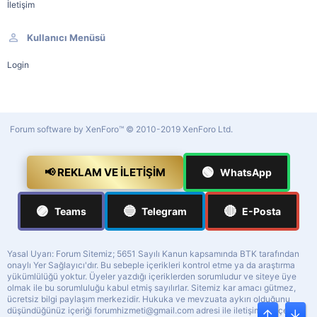
İletişim
Kullanıcı Menüsü
Login
Forum software by XenForo™
© 2010-2019 XenForo Ltd.
🟢
📢 REKLAM VE İLETIŞIM
WhatsApp
🟣
🔵
🔴
Teams
Telegram
E-Posta
Yasal Uyarı: Forum Sitemiz; 5651 Sayılı Kanun kapsamında BTK tarafından
onaylı Yer Sağlayıcı'dır. Bu sebeple içerikleri kontrol etme ya da araştırma
yükümlülüğü yoktur. Üyeler yazdığı içeriklerden sorumludur ve siteye üye
olmak ile bu sorumluluğu kabul etmiş sayılırlar. Sitemiz kar amacı gütmez,
ücretsiz bilgi paylaşım merkezidir. Hukuka ve mevzuata aykırı olduğunu
düşündüğünüz içeriği
forumhizmeti@gmail.com
adresi ile iletişime geçerek