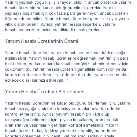
Yatırım yapmak çoğu kişi için faydalı olabilir, ancak öncelikle yatırım
hesabı ücretinin ne kadar olduğunu bilmek gerekir. Yatırım
yapmaya başlamak için çok fazla para gerekmiyor, ancak ücretleri
öğrenmek önemlidir. Yatırım hesabı ücretleri genellikle aylık ya da
yıllık olarak ödenir. Ayrıca, yatırım hesabı seçerken, yatırım
hesabının ücretleri hakkında dikkatli olmak gerekir.
Yatırım Hesabı Ücretlerinin Önemi
Yatırım hesabı ücretleri, yatırım hesabının ne kadar kârlı olacağını
etkileyebilir. Yatırım hesabı ücretlerini öğrenmek, yatırım için para
biriktirirken, ne kadar para kazanabileceğinizi tahmin etmeniz için
çok önemlidir. Yatırım hesabı ücretleri genellikle komisyon ya da
kurum ücreti olarak ödenir ve ödenen ücretler, yatırımlardan elde
edilecek olası kârınızı etkileyebilir.
Yatırım Hesabı Ücretinin Belirlenmesi
Yatırım hesabı ücretinin ne kadar olduğunu belirlemek için, yatırım
hesabınızı açtığınız şirketin komisyon oranlarını ve ücretlerini
kontrol etmelisiniz. Ayrıca, yatırım hesabınızın kârlı olup
olmayacağını belirlemek için, piyasa koşullarını, ürünlerin kâr
oranlarını ve yatırımların getirisini kontrol etmelisiniz. Yatırım
hesabı ücreti, birkaç farklı şeyden etkilenebilir, bu nedenle
ücretleri öğrenmek için, çeşitli yatırım aracı sağlayıcılarıyla