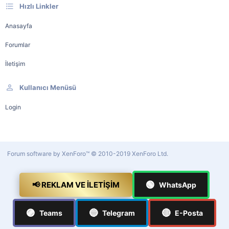
Hızlı Linkler
Anasayfa
Forumlar
İletişim
Kullanıcı Menüsü
Login
Forum software by XenForo™
© 2010-2019 XenForo Ltd.
🟢
📢 REKLAM VE İLETIŞIM
WhatsApp
🟣
🔵
🔴
Teams
Telegram
E-Posta