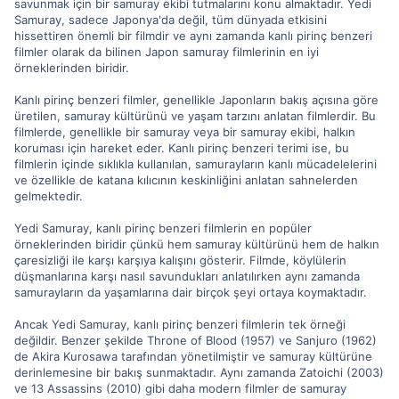
savunmak için bir samuray ekibi tutmalarını konu almaktadır. Yedi
Samuray, sadece Japonya'da değil, tüm dünyada etkisini
hissettiren önemli bir filmdir ve aynı zamanda kanlı pirinç benzeri
filmler olarak da bilinen Japon samuray filmlerinin en iyi
örneklerinden biridir.
Kanlı pirinç benzeri filmler, genellikle Japonların bakış açısına göre
üretilen, samuray kültürünü ve yaşam tarzını anlatan filmlerdir. Bu
filmlerde, genellikle bir samuray veya bir samuray ekibi, halkın
koruması için hareket eder. Kanlı pirinç benzeri terimi ise, bu
filmlerin içinde sıklıkla kullanılan, samurayların kanlı mücadelelerini
ve özellikle de katana kılıcının keskinliğini anlatan sahnelerden
gelmektedir.
Yedi Samuray, kanlı pirinç benzeri filmlerin en popüler
örneklerinden biridir çünkü hem samuray kültürünü hem de halkın
çaresizliği ile karşı karşıya kalışını gösterir. Filmde, köylülerin
düşmanlarına karşı nasıl savundukları anlatılırken aynı zamanda
samurayların da yaşamlarına dair birçok şeyi ortaya koymaktadır.
Ancak Yedi Samuray, kanlı pirinç benzeri filmlerin tek örneği
değildir. Benzer şekilde Throne of Blood (1957) ve Sanjuro (1962)
de Akira Kurosawa tarafından yönetilmiştir ve samuray kültürüne
derinlemesine bir bakış sunmaktadır. Aynı zamanda Zatoichi (2003)
ve 13 Assassins (2010) gibi daha modern filmler de samuray