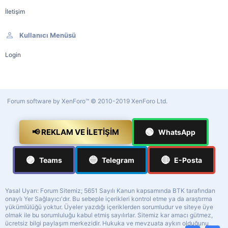
İletişim
Kullanıcı Menüsü
Login
Forum software by XenForo™
© 2010-2019 XenForo Ltd.
🟢
📢 REKLAM VE İLETIŞIM
WhatsApp
🟣
🔵
🔴
Teams
Telegram
E-Posta
Yasal Uyarı: Forum Sitemiz; 5651 Sayılı Kanun kapsamında BTK tarafından
onaylı Yer Sağlayıcı'dır. Bu sebeple içerikleri kontrol etme ya da araştırma
yükümlülüğü yoktur. Üyeler yazdığı içeriklerden sorumludur ve siteye üye
olmak ile bu sorumluluğu kabul etmiş sayılırlar. Sitemiz kar amacı gütmez,
ücretsiz bilgi paylaşım merkezidir. Hukuka ve mevzuata aykırı olduğunu