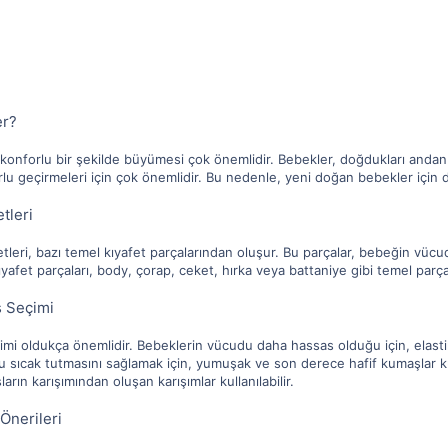
er?
konforlu bir şekilde büyümesi çok önemlidir. Bebekler, doğdukları andan it
orlu geçirmeleri için çok önemlidir. Bu nedenle, yeni doğan bebekler için
tleri
etleri, bazı temel kıyafet parçalarından oluşur. Bu parçalar, bebeğin vücu
ıyafet parçaları, body, çorap, ceket, hırka veya battaniye gibi temel parç
ş Seçimi
mi oldukça önemlidir. Bebeklerin vücudu daha hassas olduğu için, elasti
u sıcak tutmasını sağlamak için, yumuşak ve son derece hafif kumaşlar k
rın karışımından oluşan karışımlar kullanılabilir.
Önerileri