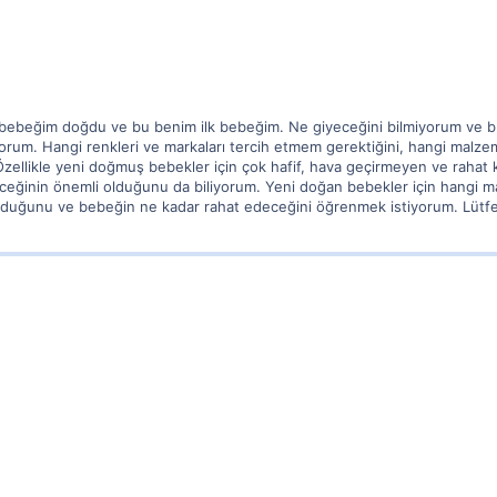
 bebeğim doğdu ve bu benim ilk bebeğim. Ne giyeceğini bilmiyorum ve bu
iyorum. Hangi renkleri ve markaları tercih etmem gerektiğini, hangi malz
zellikle yeni doğmuş bebekler için çok hafif, hava geçirmeyen ve rahat kı
eceğinin önemli olduğunu da biliyorum. Yeni doğan bebekler için hangi ma
 olduğunu ve bebeğin ne kadar rahat edeceğini öğrenmek istiyorum. Lütfe