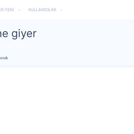
ER YENI
KULLANICILAR
ne giyer
ocuk