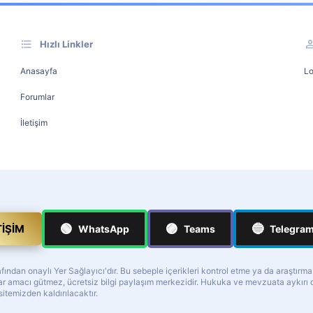
Hızlı Linkler
Anasayfa
Lo
Forumlar
İletişim
🟢
🟣
🔵
TIŞIM
WhatsApp
Teams
Telegra
ndan onaylı Yer Sağlayıcı'dır. Bu sebeple içerikleri kontrol etme ya da araştırm
z kar amacı gütmez, ücretsiz bilgi paylaşım merkezidir. Hukuka ve mevzuata aykır
 sitemizden kaldırılacaktır.