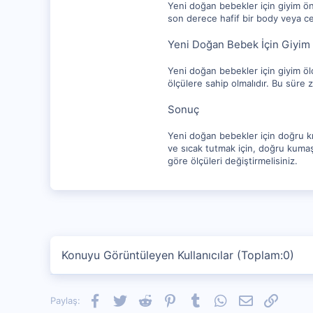
Yeni doğan bebekler için giyim ön
son derece hafif bir body veya ce
Yeni Doğan Bebek İçin Giyim 
Yeni doğan bebekler için giyim öl
ölçülere sahip olmalıdır. Bu süre z
Sonuç
Yeni doğan bebekler için doğru kı
ve sıcak tutmak için, doğru kumaşl
göre ölçüleri değiştirmelisiniz.
Konuyu Görüntüleyen Kullanıcılar (Toplam:0)
Facebook
Twitter
Reddit
Pinterest
Tumblr
WhatsApp
E-posta
Link
Paylaş: