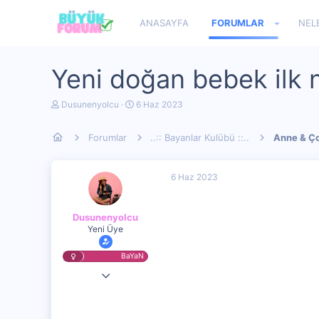
ANASAYFA
FORUMLAR
NEL
Yeni doğan bebek ilk 
K
B
Dusunenyolcu
6 Haz 2023
o
a
n
ş
Forumlar
..:: Bayanlar Kulübü ::..
Anne & Ç
u
l
y
a
u
n
b
g
6 Haz 2023
a
ı
ş
ç
l
t
Dusunenyolcu
a
a
Yeni Üye
t
r
a
i
n
h
BaYaN
i
2 Nis 2023
1,271
114