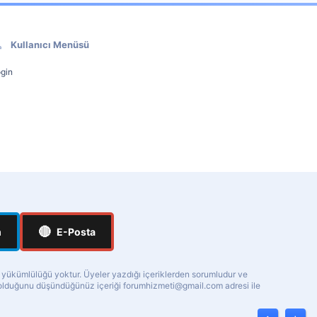
Kullanıcı Menüsü
gin
🔴
m
E-Posta
a yükümlülüğü yoktur. Üyeler yazdığı içeriklerden sorumludur ve
ı olduğunu düşündüğünüz içeriği
forumhizmeti@gmail.com
adresi ile