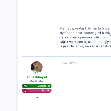
2
Merhaba, yaklaşık bir hafta önce
kıyafetleri nasıl seçeceğimi bilm
gerektiğini öğrenmek istiyorum. Ö
sağlık ve hijyen açısından ne giy
taşıyabileceğini, ne kadar rahat
6 Haz 2023
acitatlihayat
Moderator
Moderator
BaYaN
28 Kas 2020
25,584