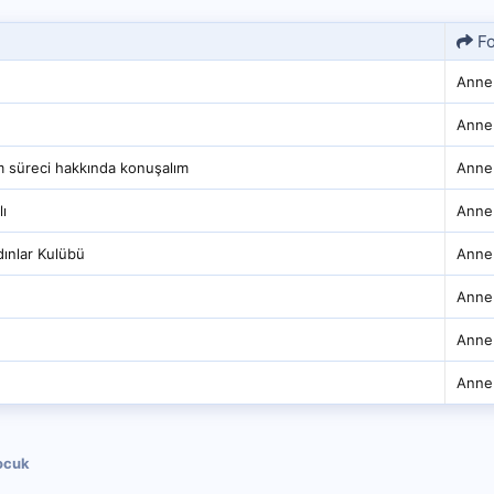
F
Anne
Anne
m süreci hakkında konuşalım
Anne
ı
Anne
dınlar Kulübü
Anne
Anne
Anne
Anne
ocuk