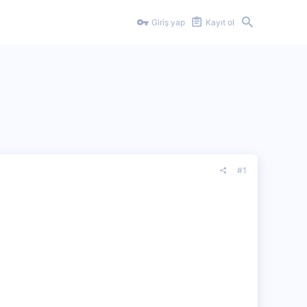
Giriş yap
Kayıt ol
#1