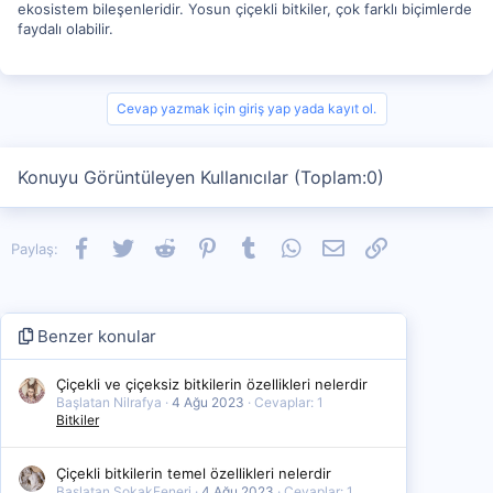
ekosistem bileşenleridir. Yosun çiçekli bitkiler, çok farklı biçimlerde
faydalı olabilir.
Cevap yazmak için giriş yap yada kayıt ol.
Konuyu Görüntüleyen Kullanıcılar (Toplam:0)
Facebook
Twitter
Reddit
Pinterest
Tumblr
WhatsApp
E-posta
Link
Paylaş:
Benzer konular
Çiçekli ve çiçeksiz bitkilerin özellikleri nelerdir
Başlatan Nilrafya
4 Ağu 2023
Cevaplar: 1
Bitkiler
Çiçekli bitkilerin temel özellikleri nelerdir
Başlatan SokakFeneri
4 Ağu 2023
Cevaplar: 1