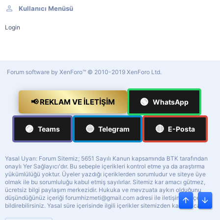
Kullanıcı Menüsü
Login
Forum software by XenForo™
© 2010-2019 XenForo Ltd.
🟢
📢 REKLAM VE İLETIŞIM
WhatsApp
🟣
🔵
🔴
Teams
Telegram
E-Posta
Yasal Uyarı: Forum Sitemiz; 5651 Sayılı Kanun kapsamında BTK tarafından
onaylı Yer Sağlayıcı'dır. Bu sebeple içerikleri kontrol etme ya da araştırma
yükümlülüğü yoktur. Üyeler yazdığı içeriklerden sorumludur ve siteye üye
olmak ile bu sorumluluğu kabul etmiş sayılırlar. Sitemiz kar amacı gütmez,
ücretsiz bilgi paylaşım merkezidir. Hukuka ve mevzuata aykırı olduğunu
düşündüğünüz içeriği
forumhizmeti@gmail.com
adresi ile iletişime geçerek
Üst
Alt
bildirebilirsiniz. Yasal süre içerisinde ilgili içerikler sitemizden kaldırılacaktır.