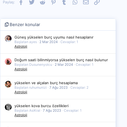
Facebook
Twitter
Reddit
Pinterest
Tumblr
WhatsApp
E-posta
Link
Paylaş:
Benzer konular
Güneş yükselen burç uyumu nasıl hesaplanır
Başlatan ayes
2 Mar 2024
Cevaplar: 1
Astroloji
Doğum saati bilinmiyorsa yükselen burç nasıl bulunur
Başlatan Dusunenyolcu
2 Mar 2024
Cevaplar: 1
Astroloji
yükselen ve alçalan burç hesaplama
Başlatan ruhumunizi
7 Ağu 2023
Cevaplar: 2
Astroloji
yükselen kova burcu özellikleri
Başlatan AsiKral
7 Ağu 2023
Cevaplar: 1
Astroloji