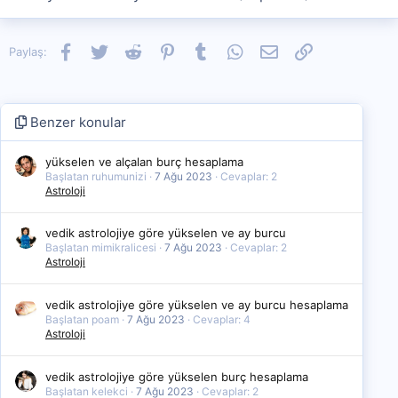
Facebook
Twitter
Reddit
Pinterest
Tumblr
WhatsApp
E-posta
Link
Paylaş:
Benzer konular
yükselen ve alçalan burç hesaplama
Başlatan ruhumunizi
7 Ağu 2023
Cevaplar: 2
Astroloji
vedik astrolojiye göre yükselen ve ay burcu
Başlatan mimikralicesi
7 Ağu 2023
Cevaplar: 2
Astroloji
vedik astrolojiye göre yükselen ve ay burcu hesaplama
Başlatan poam
7 Ağu 2023
Cevaplar: 4
Astroloji
vedik astrolojiye göre yükselen burç hesaplama
Başlatan kelekci
7 Ağu 2023
Cevaplar: 2