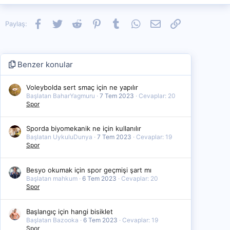
Facebook
Twitter
Reddit
Pinterest
Tumblr
WhatsApp
E-posta
Link
Paylaş:
Benzer konular
Voleybolda sert smaç için ne yapılır
Başlatan BaharYagmuru
7 Tem 2023
Cevaplar: 20
Spor
Sporda biyomekanik ne için kullanılır
Başlatan UykuluDunya
7 Tem 2023
Cevaplar: 19
Spor
Besyo okumak için spor geçmişi şart mı
Başlatan mahkum
6 Tem 2023
Cevaplar: 20
Spor
Başlangıç için hangi bisiklet
Başlatan Bazooka
6 Tem 2023
Cevaplar: 19
Spor