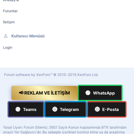
Forumlar
İletişim
Kullanıcı Menüsü
Login
Forum software by XenForo™
© 2010-2019 XenForo Ltd.
🟢
📢 REKLAM VE İLETIŞIM
WhatsApp
🟣
🔵
🔴
Teams
Telegram
E-Posta
Yasal Uyarı: Forum Sitemiz; 5651 Sayılı Kanun kapsamında BTK tarafından
onaylı Yer Sağlayıcı'dır. Bu sebeple içerikleri kontrol etme ya da araştırma