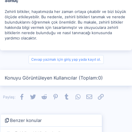
Sonuç
Zehirli bitkiler, hayatımızda her zaman ortaya çıkabilir ve bizi büyük
ölçüde etkileyebilir. Bu nedenle, zehirli bitkileri tanımak ve nerede
bulunduklarını öğrenmek çok önemlidir. Bu makale, zehirli bitkiler
hakkında bilgi vermek için tasarlanmıştır ve okuyuculara zehirli
bitkilerin nerede bulunduğu ve nasıl tanınacağı konusunda
yardımcı olacaktır.
Cevap yazmak için giriş yap yada kayıt ol.
Konuyu Görüntüleyen Kullanıcılar (Toplam:0)
Facebook
Twitter
Reddit
Pinterest
Tumblr
WhatsApp
E-posta
Link
Paylaş:
Benzer konular