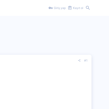
Giriş yap
Kayıt ol
#1