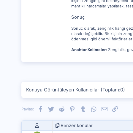
kişinin zenginliğini belirleyecek fa
mantıklı harcamalar yapılarak, tas
Sonuç
Sonuç olarak, zenginlik hangi gez
olarak değişebilir. Bir kişinin zeng
ödenmesi gibi önemli faktörler etki
Anahtar Kelimeler:
Zenginlik, gezeg
Konuyu Görüntüleyen Kullanıcılar (Toplam:0)
Facebook
Twitter
Reddit
Pinterest
Tumblr
WhatsApp
E-posta
Link
Paylaş:
Benzer konular