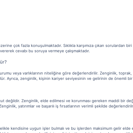
rine çok fazla konuşulmaktadır. Sıklıkla karşımıza çıkan sorulardan bir
er vererek cevabı bu soruya vermeye çalışmaktadır.
lür?
urumu veya varlıklarının niteliğine göre değerlendirilir. Zenginlik, toprak
ür. Ayrıca, zenginlik, kişinin kariyer seviyesinin ve gelirinin de önemli b
 değildir. Zenginlik, elde edilmesi ve korunması gereken maddi bir değerdi
enginlik, yatırımlar ve başarılı iş fırsatlarının verimli şekilde değerlendiril
elikle kendisine uygun işler bulmalı ve bu işlerden maksimum gelir elde e