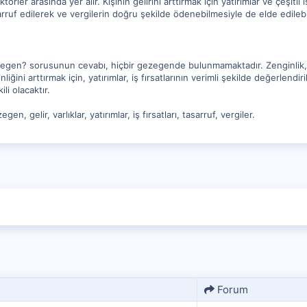
ktörler arasında yer alır. Kişinin gelirini arttırmak için yatırımlar ve çeşitli
arruf edilerek ve vergilerin doğru şekilde ödenebilmesiyle de elde edilebil
egen? sorusunun cevabı, hiçbir gezegende bulunmamaktadır. Zenginlik, kiş
inliğini arttırmak için, yatırımlar, iş fırsatlarının verimli şekilde değerlend
li olacaktır.
en, gelir, varlıklar, yatırımlar, iş fırsatları, tasarruf, vergiler.
Forum