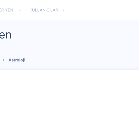
ER YENI
KULLANICILAR
gen
Astroloji