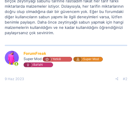
birçok zeytinyağı sabunu tarifine rastladım fakat her tarif farklı
miktarlarda malzemeler istiyor. Dolayısıyla, her tarifin miktarlarının
doğru olup olmadığına dair bir güvencem yok. Eğer bu forumdaki
diğer kullanıcıların sabun yapımı ile ilgili deneyimleri varsa, lütfen
benimle paylaşın. Daha önce zeytinyağlı sabun yapmak için hangi
malzemelerin kullanıldığını ve ne kadar kullanıldığını öğrendiğinizi
paylaşırsanız çok sevinirim.
ForumFreak
Super Mod
Yetkili
Super Mod
BaYaN
9 Haz 2023
#2