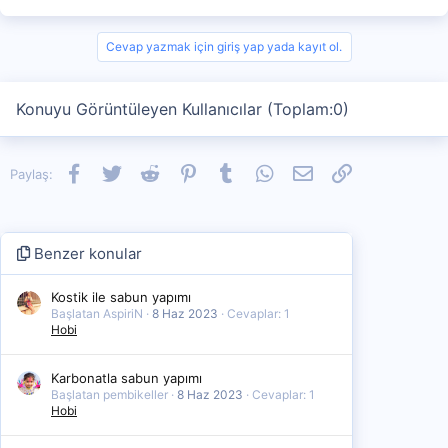
c
t
i
Cevap yazmak için giriş yap yada kayıt ol.
o
n
s
Konuyu Görüntüleyen Kullanıcılar (Toplam:0)
:
Facebook
Twitter
Reddit
Pinterest
Tumblr
WhatsApp
E-posta
Link
Paylaş:
Benzer konular
Kostik ile sabun yapımı
Başlatan AspiriN
8 Haz 2023
Cevaplar: 1
Hobi
Karbonatla sabun yapımı
Başlatan pembikeller
8 Haz 2023
Cevaplar: 1
Hobi