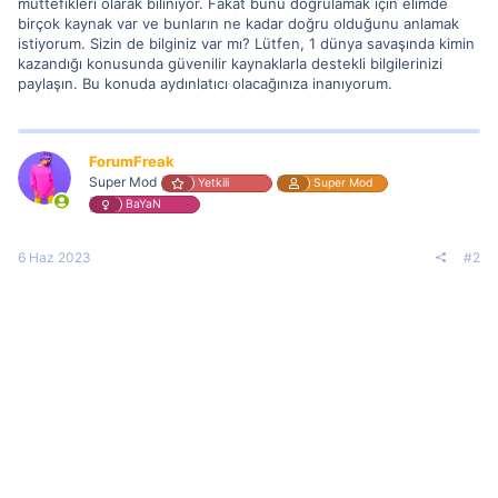
müttefikleri olarak biliniyor. Fakat bunu doğrulamak için elimde
birçok kaynak var ve bunların ne kadar doğru olduğunu anlamak
istiyorum. Sizin de bilginiz var mı? Lütfen, 1 dünya savaşında kimin
kazandığı konusunda güvenilir kaynaklarla destekli bilgilerinizi
paylaşın. Bu konuda aydınlatıcı olacağınıza inanıyorum.
ForumFreak
Super Mod
Yetkili
Super Mod
BaYaN
6 Haz 2023
#2