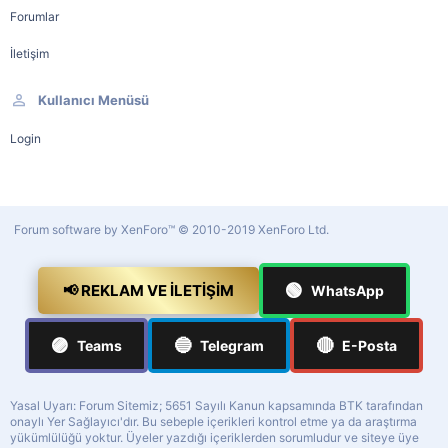
Forumlar
İletişim
Kullanıcı Menüsü
Login
Forum software by XenForo™
© 2010-2019 XenForo Ltd.
🟢
📢 REKLAM VE İLETIŞIM
WhatsApp
🟣
🔵
🔴
Teams
Telegram
E-Posta
Yasal Uyarı: Forum Sitemiz; 5651 Sayılı Kanun kapsamında BTK tarafından
onaylı Yer Sağlayıcı'dır. Bu sebeple içerikleri kontrol etme ya da araştırma
yükümlülüğü yoktur. Üyeler yazdığı içeriklerden sorumludur ve siteye üye