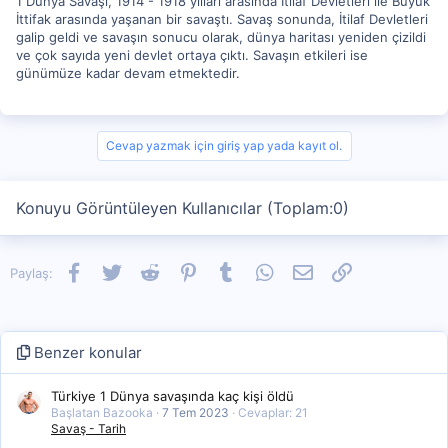
1 Dünya Savaşı, 1914 - 1918 yılları arasında İtilaf Devletleri ile Büyük
İttifak arasında yaşanan bir savaştı. Savaş sonunda, İtilaf Devletleri
galip geldi ve savaşın sonucu olarak, dünya haritası yeniden çizildi
ve çok sayıda yeni devlet ortaya çıktı. Savaşın etkileri ise
günümüze kadar devam etmektedir.
Cevap yazmak için giriş yap yada kayıt ol.
Konuyu Görüntüleyen Kullanıcılar (Toplam:0)
Facebook
Twitter
Reddit
Pinterest
Tumblr
WhatsApp
E-posta
Link
Paylaş:
Benzer konular
Türkiye 1 Dünya savaşında kaç kişi öldü
Başlatan Bazooka
7 Tem 2023
Cevaplar: 21
Savaş - Tarih