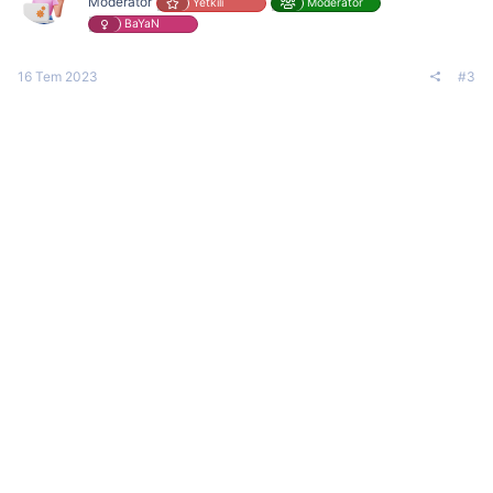
Moderator
Yetkili
Moderator
BaYaN
16 Tem 2023
#3