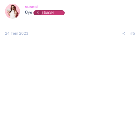
susesi
Üye
BaYaN
24 Tem 2023
#5