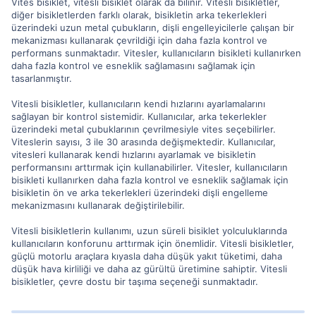
Vites bisiklet, vitesli bisiklet olarak da bilinir. Vitesli bisikletler,
diğer bisikletlerden farklı olarak, bisikletin arka tekerlekleri
üzerindeki uzun metal çubukların, dişli engelleyicilerle çalışan bir
mekanizması kullanarak çevrildiği için daha fazla kontrol ve
performans sunmaktadır. Vitesler, kullanıcıların bisikleti kullanırken
daha fazla kontrol ve esneklik sağlamasını sağlamak için
tasarlanmıştır.
Vitesli bisikletler, kullanıcıların kendi hızlarını ayarlamalarını
sağlayan bir kontrol sistemidir. Kullanıcılar, arka tekerlekler
üzerindeki metal çubuklarının çevrilmesiyle vites seçebilirler.
Viteslerin sayısı, 3 ile 30 arasında değişmektedir. Kullanıcılar,
vitesleri kullanarak kendi hızlarını ayarlamak ve bisikletin
performansını arttırmak için kullanabilirler. Vitesler, kullanıcıların
bisikleti kullanırken daha fazla kontrol ve esneklik sağlamak için
bisikletin ön ve arka tekerlekleri üzerindeki dişli engelleme
mekanizmasını kullanarak değiştirilebilir.
Vitesli bisikletlerin kullanımı, uzun süreli bisiklet yolculuklarında
kullanıcıların konforunu arttırmak için önemlidir. Vitesli bisikletler,
güçlü motorlu araçlara kıyasla daha düşük yakıt tüketimi, daha
düşük hava kirliliği ve daha az gürültü üretimine sahiptir. Vitesli
bisikletler, çevre dostu bir taşıma seçeneği sunmaktadır.