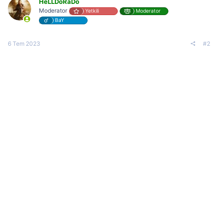
HeLLDoRaDo
Moderator
Yetkili
Moderator
BaY
6 Tem 2023
#2