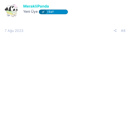
MerakliPanda
Yeni Üye
BaY
7 Ağu 2023
#8