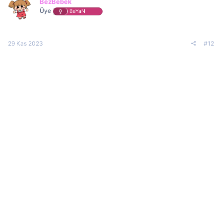
BezBebek
Üye
BaYaN
29 Kas 2023
#12