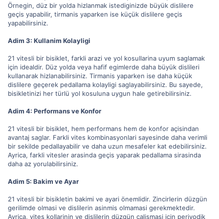
Örnegin, düz bir yolda hizlanmak istediginizde büyük dislilere
geçis yapabilir, tirmanis yaparken ise küçük dislilere geçis
yapabilirsiniz.
Adim 3: Kullanim Kolayligi
21 vitesli bir bisiklet, farkli arazi ve yol kosullarina uyum saglamak
için idealdir. Düz yolda veya hafif egimlerde daha büyük dislileri
kullanarak hizlanabilirsiniz. Tirmanis yaparken ise daha küçük
dislilere geçerek pedallama kolayligi saglayabilirsiniz. Bu sayede,
bisikletinizi her türlü yol kosuluna uygun hale getirebilirsiniz.
Adim 4: Performans ve Konfor
21 vitesli bir bisiklet, hem performans hem de konfor açisindan
avantaj saglar. Farkli vites kombinasyonlari sayesinde daha verimli
bir sekilde pedallayabilir ve daha uzun mesafeler kat edebilirsiniz.
Ayrica, farkli vitesler arasinda geçis yaparak pedallama sirasinda
daha az yorulabilirsiniz.
Adim 5: Bakim ve Ayar
21 vitesli bir bisikletin bakimi ve ayari önemlidir. Zincirlerin düzgün
gerilimde olmasi ve dislilerin asinmis olmamasi gerekmektedir.
Ayrica, vites kollarinin ve dislilerin düzgün çalismasi için periyodik