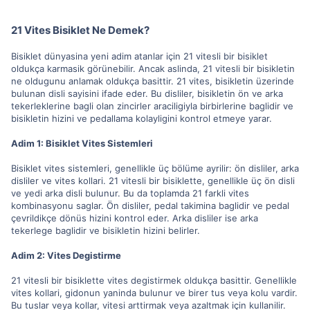
21 Vites Bisiklet Ne Demek?
Bisiklet dünyasina yeni adim atanlar için 21 vitesli bir bisiklet
oldukça karmasik görünebilir. Ancak aslinda, 21 vitesli bir bisikletin
ne oldugunu anlamak oldukça basittir. 21 vites, bisikletin üzerinde
bulunan disli sayisini ifade eder. Bu disliler, bisikletin ön ve arka
tekerleklerine bagli olan zincirler araciligiyla birbirlerine baglidir ve
bisikletin hizini ve pedallama kolayligini kontrol etmeye yarar.
Adim 1: Bisiklet Vites Sistemleri
Bisiklet vites sistemleri, genellikle üç bölüme ayrilir: ön disliler, arka
disliler ve vites kollari. 21 vitesli bir bisiklette, genellikle üç ön disli
ve yedi arka disli bulunur. Bu da toplamda 21 farkli vites
kombinasyonu saglar. Ön disliler, pedal takimina baglidir ve pedal
çevrildikçe dönüs hizini kontrol eder. Arka disliler ise arka
tekerlege baglidir ve bisikletin hizini belirler.
Adim 2: Vites Degistirme
21 vitesli bir bisiklette vites degistirmek oldukça basittir. Genellikle
vites kollari, gidonun yaninda bulunur ve birer tus veya kolu vardir.
Bu tuslar veya kollar, vitesi arttirmak veya azaltmak için kullanilir.