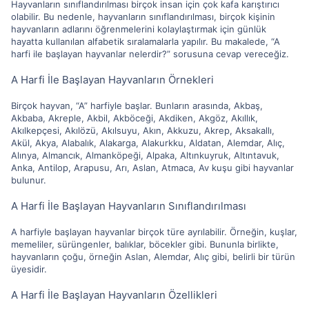
Hayvanların sınıflandırılması birçok insan için çok kafa karıştırıcı
olabilir. Bu nedenle, hayvanların sınıflandırılması, birçok kişinin
hayvanların adlarını öğrenmelerini kolaylaştırmak için günlük
hayatta kullanılan alfabetik sıralamalarla yapılır. Bu makalede, “A
harfi ile başlayan hayvanlar nelerdir?” sorusuna cevap vereceğiz.
A Harfi İle Başlayan Hayvanların Örnekleri
Birçok hayvan, “A” harfiyle başlar. Bunların arasında, Akbaş,
Akbaba, Akreple, Akbil, Akböceği, Akdiken, Akgöz, Akıllık,
Akılkepçesi, Akılözü, Akılsuyu, Akın, Akkuzu, Akrep, Aksakallı,
Akül, Akya, Alabalık, Alakarga, Alakurkku, Aldatan, Alemdar, Alıç,
Alınya, Almancık, Almanköpeği, Alpaka, Altınkuyruk, Altıntavuk,
Anka, Antilop, Arapusu, Arı, Aslan, Atmaca, Av kuşu gibi hayvanlar
bulunur.
A Harfi İle Başlayan Hayvanların Sınıflandırılması
A harfiyle başlayan hayvanlar birçok türe ayrılabilir. Örneğin, kuşlar,
memeliler, sürüngenler, balıklar, böcekler gibi. Bununla birlikte,
hayvanların çoğu, örneğin Aslan, Alemdar, Alıç gibi, belirli bir türün
üyesidir.
A Harfi İle Başlayan Hayvanların Özellikleri