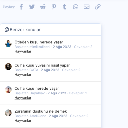
Facebook
Twitter
Reddit
Pinterest
Tumblr
WhatsApp
E-posta
Link
Paylaş:
Benzer konular
Ötleğen kuşu nerede yaşar
Başlatan mimikralicesi
2 Ağu 2023
Cevaplar: 2
Hayvanlar
Çulha kuşu yuvasını nasıl yapar
Başlatan CATA
2 Ağu 2023
Cevaplar: 2
Hayvanlar
Çulha kuşu nerede yaşar
Başlatan HayalbaZ
2 Ağu 2023
Cevaplar: 2
Hayvanlar
Zürafanın düşkünü ne demek
Başlatan AtarliGenc
2 Ağu 2023
Cevaplar: 2
Hayvanlar