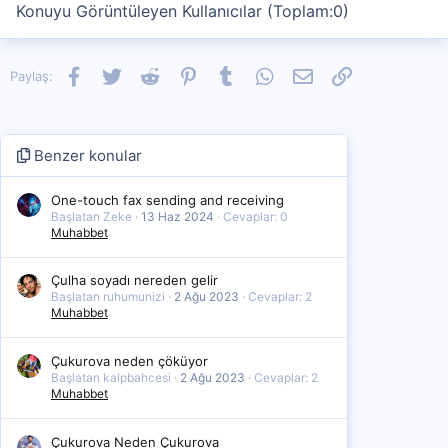
Konuyu Görüntüleyen Kullanıcılar (Toplam:0)
Facebook
Twitter
Reddit
Pinterest
Tumblr
WhatsApp
E-posta
Link
Paylaş:
Benzer konular
One-touch fax sending and receiving
Başlatan Zeke
13 Haz 2024
Cevaplar: 0
Muhabbet
Çulha soyadı nereden gelir
Başlatan ruhumunizi
2 Ağu 2023
Cevaplar: 2
Muhabbet
Çukurova neden çöküyor
Başlatan kalpbahcesi
2 Ağu 2023
Cevaplar: 2
Muhabbet
Çukurova Neden Çukurova