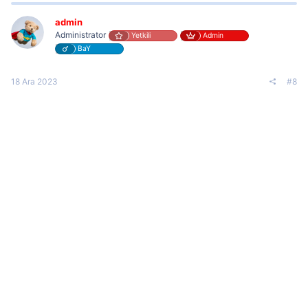
admin
Administrator
Yetkili
Admin
BaY
18 Ara 2023
#8