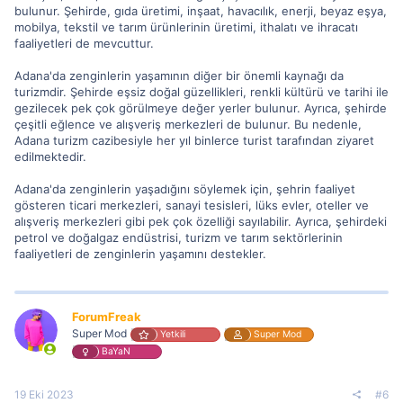
bulunur. Şehirde, gıda üretimi, inşaat, havacılık, enerji, beyaz eşya,
mobilya, tekstil ve tarım ürünlerinin üretimi, ithalatı ve ihracatı
faaliyetleri de mevcuttur.
Adana'da zenginlerin yaşamının diğer bir önemli kaynağı da
turizmdir. Şehirde eşsiz doğal güzellikleri, renkli kültürü ve tarihi ile
gezilecek pek çok görülmeye değer yerler bulunur. Ayrıca, şehirde
çeşitli eğlence ve alışveriş merkezleri de bulunur. Bu nedenle,
Adana turizm cazibesiyle her yıl binlerce turist tarafından ziyaret
edilmektedir.
Adana'da zenginlerin yaşadığını söylemek için, şehrin faaliyet
gösteren ticari merkezleri, sanayi tesisleri, lüks evler, oteller ve
alışveriş merkezleri gibi pek çok özelliği sayılabilir. Ayrıca, şehirdeki
petrol ve doğalgaz endüstrisi, turizm ve tarım sektörlerinin
faaliyetleri de zenginlerin yaşamını destekler.
ForumFreak
Super Mod
Yetkili
Super Mod
BaYaN
19 Eki 2023
#6