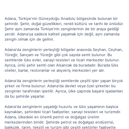
Adana, Türkiye'nin Güneydoğu Anadolu bölgesinde bulunan bir
şehirdir. Şehir, doğal güzellikleri, renkli kültürü ve tarihi ile ünlüdür.
Şehir aynı zamanda Türkiye'nin zenginlerinin de bir araya geldiği
yerdir. Adana'ya sadece kaliteli yaşamak için değil, aynı zamanda
zengin olmak için de gelinir.
Adana'da zenginlerin yerleştiği bölgeler arasında Seyhan, Ceyhan,
Yüreğir, Sarıçam ve Yüreğir gibi çok sayıda semt bulunur. Bu
semtlerde lüks evler, sanayi tesisleri ve ticari merkezler bulunur.
Ayrıca, ünlü şehir semti olan Alsancak da buradadır. Burada lüks
oteller, barlar, restoranlar ve alışveriş merkezleri yer alır.
Adana'da zenginlerin yerleştiği semtlerde çeşitli işler yapan birçok
şirket ve firma bulunur. Adana'da devlet veya özel şirketler bu
zenginler tarafından işletilir. Ayrıca, ülke çapında başarılı işadamları
da bu şehirde yaşarlar.
Adana'da zenginlerin yaşadığı huzurlu ve lüks yaşamının başlıca
kaynakları, şehirdeki ticari faaliyetler, sanayi tesisleri ve turizmdir.
Adana, ülkedeki en önemli petrol ve doğalgaz üretim
merkezlerinden biridir. Şehirde petrol ve doğalgaz endüstrisi,
balıkçılık, tarım, tekstil ve turizm gibi çeşitli sektörler faaliyette