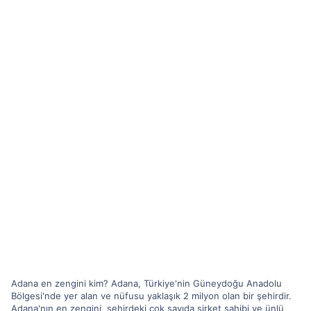
Adana en zengini kim? Adana, Türkiye'nin Güneydoğu Anadolu
Bölgesi'nde yer alan ve nüfusu yaklaşık 2 milyon olan bir şehirdir.
Adana'nın en zengini, şehirdeki çok sayıda şirket sahibi ve ünlü