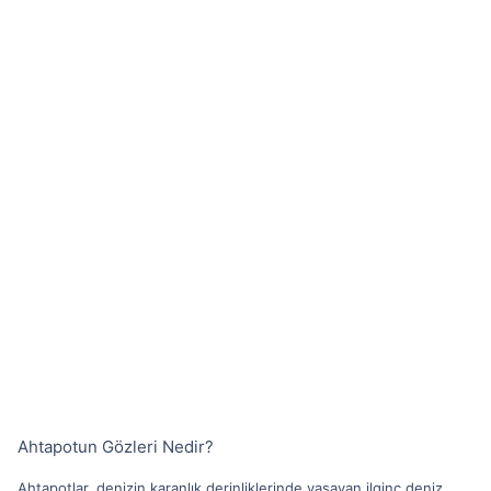
Ahtapotun Gözleri Nedir?
Ahtapotlar, denizin karanlık derinliklerinde yaşayan ilginç deniz