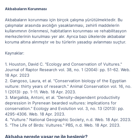
Akbabaların Korunması
Akbabaların korunması için birçok çalışma yürütülmektedir. Bu
çalışmalar arasında avcılığın yasaklanması, zehirli maddelerin
kullanımının önlenmesi, habitatların korunması ve rehabilitasyon
merkezlerinin kurulması yer alır. Ayrıca bazı ülkelerde akbabalar
koruma altına alınmıştır ve bu türlerin yasadışı avlanması suçtur.
Kaynaklar:
1. Houston, David C. "Ecology and Conservation of Vultures."
Journal of Raptor Research vol. 38, no. 1 (2004): pp. 51-62. Web.
18 Apr. 2023
2. Gangoso, Laura, et al. "Conservation biology of the Egyptian
vulture: thirty years of research." Animal Conservation vol. 16, no.
1 (2013): pp. 1-11. Web. 18 Apr. 2023.
3. Margalida, Antoni, et al. "Density-dependent productivity
depression in Pyrenean bearded vultures: implications for
conservation." Ecology and Evolution vol. 3, no. 13 (2013): pp.
4295-4306. Web. 18 Apr. 2023.
4. "Vulture." National Geographic Society, n.d. Web. 18 Apr. 2023.
5. "The Life of Birds: Vultures." PBS, n.d. Web. 18 Apr. 2023.
Akbaba nerede yaşar ne ile beslenir?