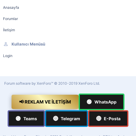
Anasayfa
Forumlar
İletişim
Kullanıcı Menüsü
Login
Forum software by XenForo™
© 2010-2019 XenForo Ltd.
🟢
📢 REKLAM VE İLETIŞIM
WhatsApp
🟣
🔵
🔴
Teams
Telegram
E-Posta