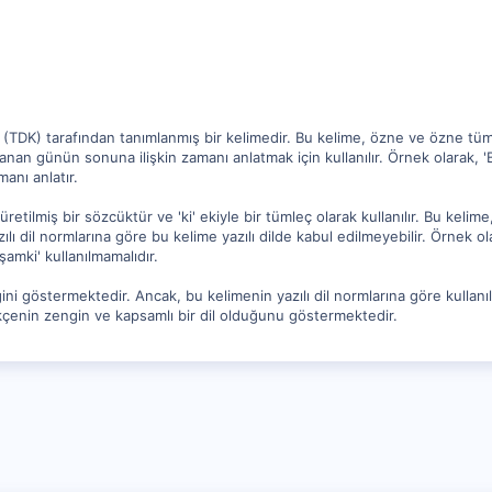
(TDK) tarafından tanımlanmış bir kelimedir. Bu kelime, özne ve özne tümleç
klanan günün sonuna ilişkin zamanı anlatmak için kullanılır. Örnek olarak
anı anlatır.
retilmiş bir sözcüktür ve 'ki' ekiyle bir tümleç olarak kullanılır. Bu keli
 yazılı dil normlarına göre bu kelime yazılı dilde kabul edilmeyebilir. Örne
amki' kullanılmamalıdır.
ğini göstermektedir. Ancak, bu kelimenin yazılı dil normlarına göre kullanıl
kçenin zengin ve kapsamlı bir dil olduğunu göstermektedir.