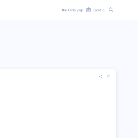
Giriş yap
Kayıt ol
#1