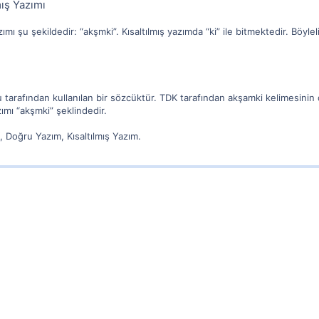
ış Yazımı
ımı şu şekildedir: “akşmki”. Kısaltılmış yazımda “ki” ile bitmektedir. Böylel
 tarafından kullanılan bir sözcüktür. TDK tarafından akşamki kelimesinin
zımı “akşmki” şeklindedir.
 Doğru Yazım, Kısaltılmış Yazım.