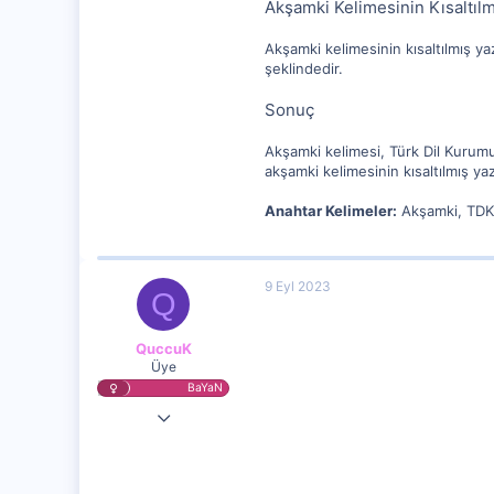
Akşamki Kelimesinin Kısaltılm
Akşamki kelimesinin kısaltılmış yaz
şeklindedir.
Sonuç
Akşamki kelimesi, Türk Dil Kurumu
akşamki kelimesinin kısaltılmış ya
Anahtar Kelimeler:
Akşamki, TDK,
9 Eyl 2023
Q
QuccuK
Üye
BaYaN
3 Eyl 2023
20,290
1,031