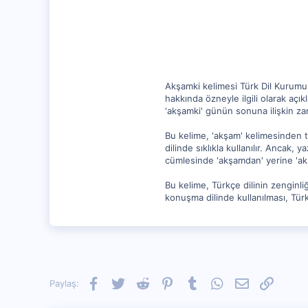
15
Akşamki kelimesi Türk Dil Kurumu 
hakkında özneyle ilgili olarak açı
'akşamki' günün sonuna ilişkin zam
Bu kelime, 'akşam' kelimesinden tü
dilinde sıklıkla kullanılır. Ancak,
cümlesinde 'akşamdan' yerine 'akş
Bu kelime, Türkçe dilinin zenginli
konuşma dilinde kullanılması, Tür
Facebook
Twitter
Reddit
Pinterest
Tumblr
WhatsApp
E-posta
Link
Paylaş: