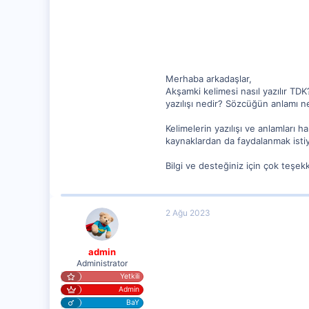
17
Merhaba arkadaşlar,
Akşamki kelimesi nasıl yazılır TD
yazılışı nedir? Sözcüğün anlamı ned
Kelimelerin yazılışı ve anlamları 
kaynaklardan da faydalanmak istiyor
Bilgi ve desteğiniz için çok teşek
2 Ağu 2023
admin
Administrator
Yetkili
Admin
BaY