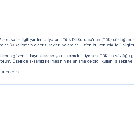
K? sorusu ile ilgili yardım istiyorum. Türk Dil Kurumu'nun (TDK) sözlüğün
ir? Bu kelimenin diğer türevleri nelerdir? Lütfen bu konuyla ilgili bilgiler
hakkında güvenilir kaynaklardan yardım almak istiyorum. TDK'nın sözlüğü güv
um. Özellikle akşamki kelimesinin ne anlama geldiği, kullanılış şekli ve diğer
kür ederim.