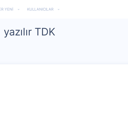
ER YENI
KULLANICILAR
 yazılır TDK