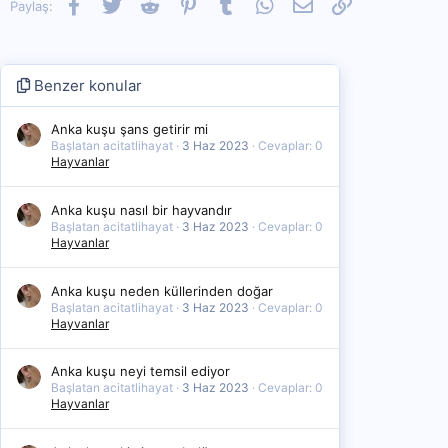
Facebook
Twitter
Reddit
Pinterest
Tumblr
WhatsApp
E-posta
Link
Paylaş:
Benzer konular
Anka kuşu şans getirir mi
Başlatan acitatlihayat
3 Haz 2023
Cevaplar: 0
Hayvanlar
Anka kuşu nasıl bir hayvandır
Başlatan acitatlihayat
3 Haz 2023
Cevaplar: 0
Hayvanlar
Anka kuşu neden küllerinden doğar
Başlatan acitatlihayat
3 Haz 2023
Cevaplar: 0
Hayvanlar
Anka kuşu neyi temsil ediyor
Başlatan acitatlihayat
3 Haz 2023
Cevaplar: 0
Hayvanlar