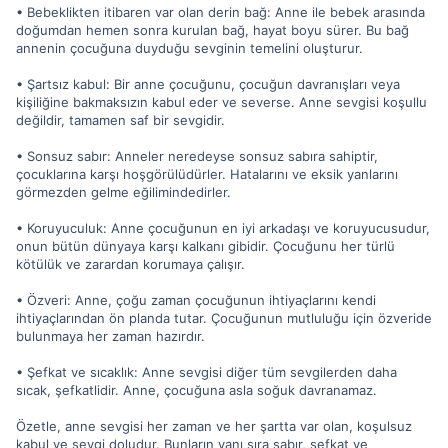
• Bebeklikten itibaren var olan derin bağ: Anne ile bebek arasında
doğumdan hemen sonra kurulan bağ, hayat boyu sürer. Bu bağ
annenin çocuğuna duyduğu sevginin temelini oluşturur.
• Şartsız kabul: Bir anne çocuğunu, çocuğun davranışları veya
kişiliğine bakmaksızın kabul eder ve severse. Anne sevgisi koşullu
değildir, tamamen saf bir sevgidir.
• Sonsuz sabır: Anneler neredeyse sonsuz sabıra sahiptir,
çocuklarına karşı hoşgörülüdürler. Hatalarını ve eksik yanlarını
görmezden gelme eğilimindedirler.
• Koruyuculuk: Anne çocuğunun en iyi arkadaşı ve koruyucusudur,
onun bütün dünyaya karşı kalkanı gibidir. Çocuğunu her türlü
kötülük ve zarardan korumaya çalışır.
• Özveri: Anne, çoğu zaman çocuğunun ihtiyaçlarını kendi
ihtiyaçlarından ön planda tutar. Çocuğunun mutluluğu için özveride
bulunmaya her zaman hazırdır.
• Şefkat ve sıcaklık: Anne sevgisi diğer tüm sevgilerden daha
sıcak, şefkatlidir. Anne, çocuğuna asla soğuk davranamaz.
Özetle, anne sevgisi her zaman ve her şartta var olan, koşulsuz
kabul ve sevgi doludur. Bunların yanı sıra sabır, şefkat ve