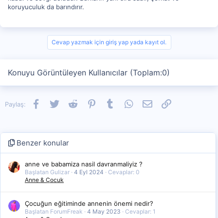
koruyuculuk da barındırır.
Cevap yazmak için giriş yap yada kayıt ol.
Konuyu Görüntüleyen Kullanıcılar (Toplam:0)
Facebook
Twitter
Reddit
Pinterest
Tumblr
WhatsApp
E-posta
Link
Paylaş:
Benzer konular
anne ve babamiza nasil davranmaliyiz ?
Başlatan Gulizar
4 Eyl 2024
Cevaplar: 0
Anne & Çocuk
Çocuğun eğitiminde annenin önemi nedir?
Başlatan ForumFreak
4 May 2023
Cevaplar: 1