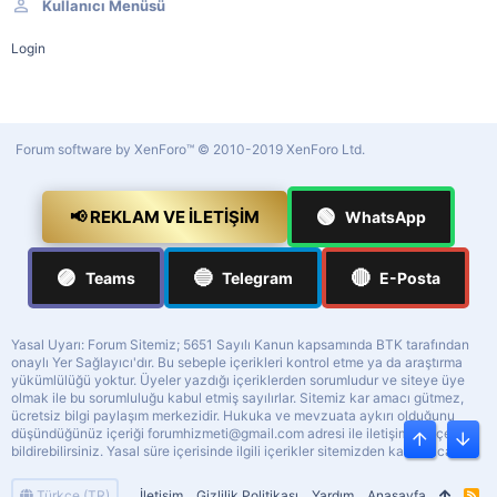
Kullanıcı Menüsü
Login
Forum software by XenForo™
© 2010-2019 XenForo Ltd.
🟢
📢 REKLAM VE İLETIŞIM
WhatsApp
🟣
🔵
🔴
Teams
Telegram
E-Posta
Yasal Uyarı: Forum Sitemiz; 5651 Sayılı Kanun kapsamında BTK tarafından
onaylı Yer Sağlayıcı'dır. Bu sebeple içerikleri kontrol etme ya da araştırma
yükümlülüğü yoktur. Üyeler yazdığı içeriklerden sorumludur ve siteye üye
olmak ile bu sorumluluğu kabul etmiş sayılırlar. Sitemiz kar amacı gütmez,
ücretsiz bilgi paylaşım merkezidir. Hukuka ve mevzuata aykırı olduğunu
düşündüğünüz içeriği
forumhizmeti@gmail.com
adresi ile iletişime geçerek
Üst
Alt
bildirebilirsiniz. Yasal süre içerisinde ilgili içerikler sitemizden kaldırılacaktır.
Türkçe (TR)
İletişim
Gizlilik Politikası
Yardım
Anasayfa
R