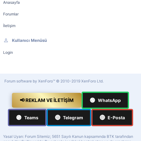
Anasayfa
Forumlar
İletişim
Kullanıcı Menüsü
Login
Forum software by XenForo™
© 2010-2019 XenForo Ltd.
🟢
📢 REKLAM VE İLETIŞIM
WhatsApp
🟣
🔵
🔴
Teams
Telegram
E-Posta
Yasal Uyarı: Forum Sitemiz; 5651 Sayılı Kanun kapsamında BTK tarafından