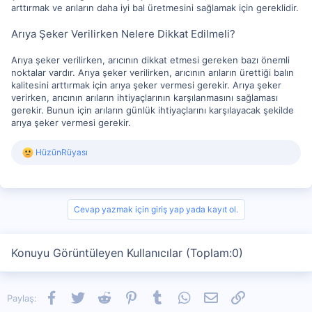
arttırmak ve arıların daha iyi bal üretmesini sağlamak için gereklidir.
Arıya Şeker Verilirken Nelere Dikkat Edilmeli?
Arıya şeker verilirken, arıcının dikkat etmesi gereken bazı önemli
noktalar vardır. Arıya şeker verilirken, arıcının arıların ürettiği balın
kalitesini arttırmak için arıya şeker vermesi gerekir. Arıya şeker
verirken, arıcının arıların ihtiyaçlarının karşılanmasını sağlaması
gerekir. Bunun için arıların günlük ihtiyaçlarını karşılayacak şekilde
arıya şeker vermesi gerekir.
R
HüzünRüyası
e
a
c
t
i
Cevap yazmak için giriş yap yada kayıt ol.
o
n
s
Konuyu Görüntüleyen Kullanıcılar (Toplam:0)
:
Facebook
Twitter
Reddit
Pinterest
Tumblr
WhatsApp
E-posta
Link
Paylaş: