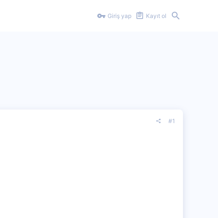
Giriş yap
Kayıt ol
#1