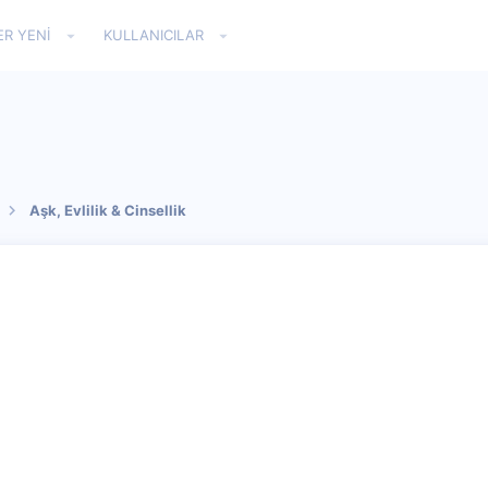
ER YENI
KULLANICILAR
Aşk, Evlilik & Cinsellik