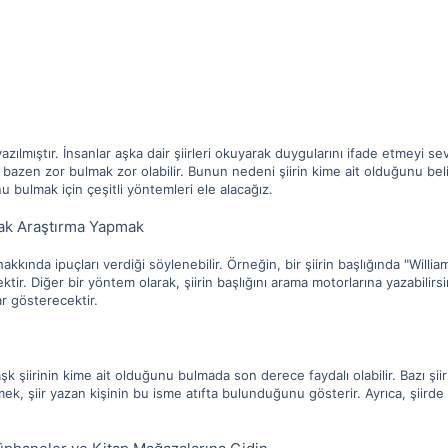
 yazılmıştır. İnsanlar aşka dair şiirleri okuyarak duygularını ifade etmeyi 
u bazen zor bulmak zor olabilir. Bunun nedeni şiirin kime ait olduğunu be
u bulmak için çeşitli yöntemleri ele alacağız.
arak Araştırma Yapmak
i hakkında ipuçları verdiği söylenebilir. Örneğin, bir şiirin başlığında "Willia
. Diğer bir yöntem olarak, şiirin başlığını arama motorlarına yazabilirsiniz. 
ar gösterecektir.
 şiirinin kime ait olduğunu bulmada son derece faydalı olabilir. Bazı şiirler
rmek, şiir yazan kişinin bu isme atıfta bulunduğunu gösterir. Ayrıca, şiirde 