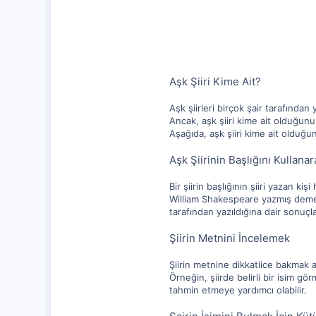
1,315
112
Aşk Şiiri Kime Ait?
Aşk şiirleri birçok şair tarafından
Ancak, aşk şiiri kime ait olduğun
Aşağıda, aşk şiiri kime ait olduğun
Aşk Şiirinin Başlığını Kullan
Bir şiirin başlığının şiiri yazan kiş
William Shakespeare yazmış demektir
tarafından yazıldığına dair sonuçl
Şiirin Metnini İncelemek
Şiirin metnine dikkatlice bakmak aşk
Örneğin, şiirde belirli bir isim gö
tahmin etmeye yardımcı olabilir.