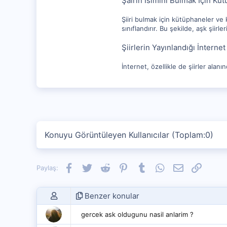
Şairin İsimini Bulmak İçin Kü
Şiiri bulmak için kütüphaneler ve k
sınıflandırır. Bu şekilde, aşk şii
Şiirlerin Yayınlandığı İnternet
İnternet, özellikle de şiirler alanı
Konuyu Görüntüleyen Kullanıcılar (Toplam:0)
Facebook
Twitter
Reddit
Pinterest
Tumblr
WhatsApp
E-posta
Link
Paylaş:
Benzer konular
gercek ask oldugunu nasil anlarim ?