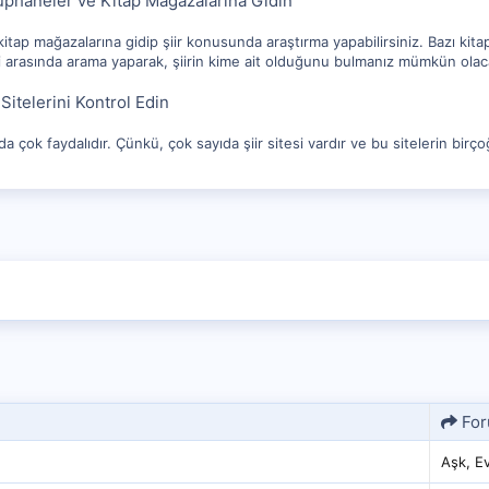
tüphaneler ve Kitap Mağazalarına Gidin
itap mağazalarına gidip şiir konusunda araştırma yapabilirsiniz. Bazı kitapl
rleri arasında arama yaparak, şiirin kime ait olduğunu bulmanız mümkün olaca
 Sitelerini Kontrol Edin
nda çok faydalıdır. Çünkü, çok sayıda şiir sitesi vardır ve bu sitelerin birçoğu
Fo
Aşk, Evl