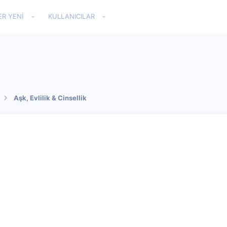
ER YENI
KULLANICILAR
Aşk, Evlilik & Cinsellik