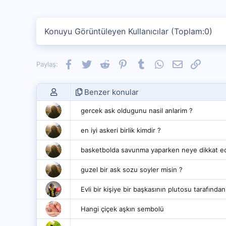
Konuyu Görüntüleyen Kullanıcılar (Toplam:0)
Facebook
Twitter
Reddit
Pinterest
Tumblr
WhatsApp
E-posta
Link
Paylaş:
Benzer konular
gercek ask oldugunu nasil anlarim ?
en iyi askeri birlik kimdir ?
basketbolda savunma yaparken neye dikkat edi
guzel bir ask sozu soyler misin ?
Evli bir kişiye bir başkasının plutosu tarafından
Hangi çiçek aşkın sembolü