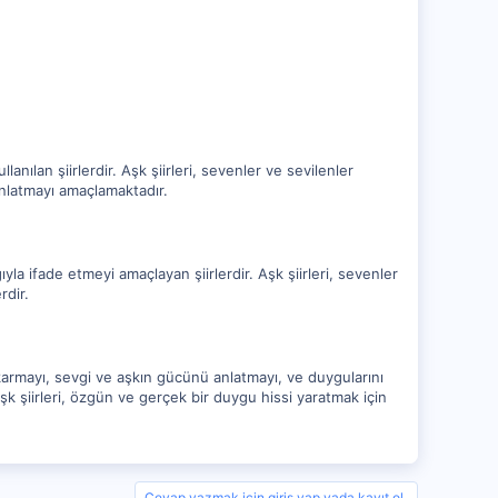
llanılan şiirlerdir. Aşk şiirleri, sevenler ve sevilenler
k anlatmayı amaçlamaktadır.
lığıyla ifade etmeyi amaçlayan şiirlerdir. Aşk şiirleri, sevenler
rdir.
çıkarmayı, sevgi ve aşkın gücünü anlatmayı, ve duygularını
şk şiirleri, özgün ve gerçek bir duygu hissi yaratmak için
Cevap yazmak için giriş yap yada kayıt ol.