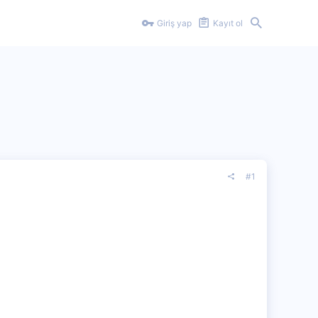
Giriş yap
Kayıt ol
#1