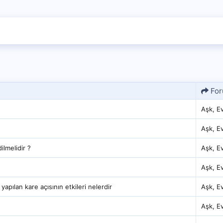
Fo
Aşk, Evl
Aşk, Evl
lmelidir ?
Aşk, Evl
Aşk, Evl
 yapılan kare açısının etkileri nelerdir
Aşk, Evl
Aşk, Evl