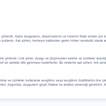
n şiirlerdir. Aşkın duygularını, düşüncelerini ve hislerini ifade etmek için ku
çin kullanılır. Aşk şiirleri, herkesin kalbinden gelen hisleri sembolik olara
i lirik şiirlerdir. Lirik şiirler, duygu ve düşünceleri kelime ve cümleler aracı
el bir şekilde dile getirmeyi hedeflerler. Bu nedenle aşk şiirleri, lirik şiirle
 kelime ve cümleler kullanarak sevgilinin veya sevgilinin özelliklerini öne 
rleri, özgünlük, duyguların güçlü ifadesi ve anlatım yeteneği gerektirir. A