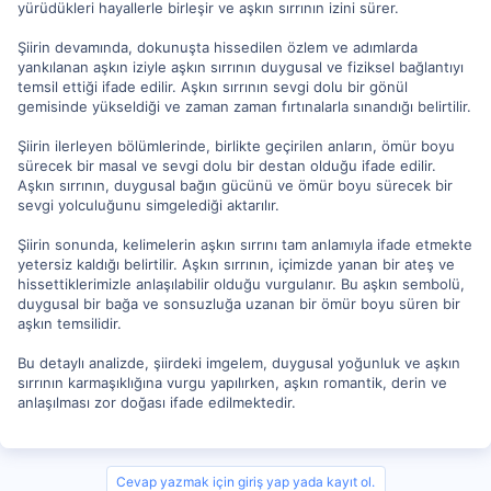
yürüdükleri hayallerle birleşir ve aşkın sırrının izini sürer.
Şiirin devamında, dokunuşta hissedilen özlem ve adımlarda
yankılanan aşkın iziyle aşkın sırrının duygusal ve fiziksel bağlantıyı
temsil ettiği ifade edilir. Aşkın sırrının sevgi dolu bir gönül
gemisinde yükseldiği ve zaman zaman fırtınalarla sınandığı belirtilir.
Şiirin ilerleyen bölümlerinde, birlikte geçirilen anların, ömür boyu
sürecek bir masal ve sevgi dolu bir destan olduğu ifade edilir.
Aşkın sırrının, duygusal bağın gücünü ve ömür boyu sürecek bir
sevgi yolculuğunu simgelediği aktarılır.
Şiirin sonunda, kelimelerin aşkın sırrını tam anlamıyla ifade etmekte
yetersiz kaldığı belirtilir. Aşkın sırrının, içimizde yanan bir ateş ve
hissettiklerimizle anlaşılabilir olduğu vurgulanır. Bu aşkın sembolü,
duygusal bir bağa ve sonsuzluğa uzanan bir ömür boyu süren bir
aşkın temsilidir.
Bu detaylı analizde, şiirdeki imgelem, duygusal yoğunluk ve aşkın
sırrının karmaşıklığına vurgu yapılırken, aşkın romantik, derin ve
anlaşılması zor doğası ifade edilmektedir.
Cevap yazmak için giriş yap yada kayıt ol.