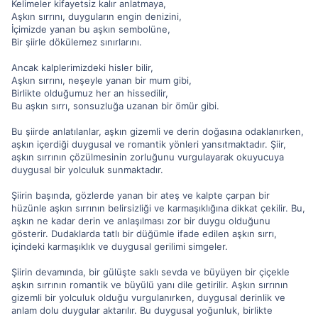
Kelimeler kifayetsiz kalır anlatmaya,
Aşkın sırrını, duyguların engin denizini,
İçimizde yanan bu aşkın sembolüne,
Bir şiirle dökülemez sınırlarını.
Ancak kalplerimizdeki hisler bilir,
Aşkın sırrını, neşeyle yanan bir mum gibi,
Birlikte olduğumuz her an hissedilir,
Bu aşkın sırrı, sonsuzluğa uzanan bir ömür gibi.
Bu şiirde anlatılanlar, aşkın gizemli ve derin doğasına odaklanırken,
aşkın içerdiği duygusal ve romantik yönleri yansıtmaktadır. Şiir,
aşkın sırrının çözülmesinin zorluğunu vurgulayarak okuyucuya
duygusal bir yolculuk sunmaktadır.
Şiirin başında, gözlerde yanan bir ateş ve kalpte çarpan bir
hüzünle aşkın sırrının belirsizliği ve karmaşıklığına dikkat çekilir. Bu,
aşkın ne kadar derin ve anlaşılması zor bir duygu olduğunu
gösterir. Dudaklarda tatlı bir düğümle ifade edilen aşkın sırrı,
içindeki karmaşıklık ve duygusal gerilimi simgeler.
Şiirin devamında, bir gülüşte saklı sevda ve büyüyen bir çiçekle
aşkın sırrının romantik ve büyülü yanı dile getirilir. Aşkın sırrının
gizemli bir yolculuk olduğu vurgulanırken, duygusal derinlik ve
anlam dolu duygular aktarılır. Bu duygusal yoğunluk, birlikte