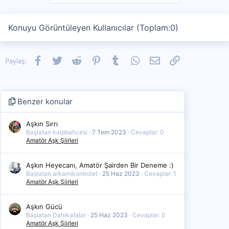
Konuyu Görüntüleyen Kullanıcılar (Toplam:0)
Facebook
Twitter
Reddit
Pinterest
Tumblr
WhatsApp
E-posta
Link
Paylaş:
Benzer konular
Aşkın Sırrı
Başlatan kalpbahcesi
7 Tem 2023
Cevaplar: 0
Amatör Aşk Şiirleri
Aşkın Heyecanı, Amatör Şairden Bir Deneme :)
Başlatan arkamikontrolet
25 Haz 2023
Cevaplar: 1
Amatör Aşk Şiirleri
Aşkın Gücü
Başlatan Dahikafalar
25 Haz 2023
Cevaplar: 0
Amatör Aşk Şiirleri