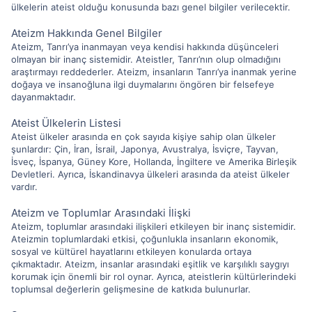
ülkelerin ateist olduğu konusunda bazı genel bilgiler verilecektir.
Ateizm Hakkında Genel Bilgiler
Ateizm, Tanrı’ya inanmayan veya kendisi hakkında düşünceleri
olmayan bir inanç sistemidir. Ateistler, Tanrı’nın olup olmadığını
araştırmayı reddederler. Ateizm, insanların Tanrı’ya inanmak yerine
doğaya ve insanoğluna ilgi duymalarını öngören bir felsefeye
dayanmaktadır.
Ateist Ülkelerin Listesi
Ateist ülkeler arasında en çok sayıda kişiye sahip olan ülkeler
şunlardır: Çin, İran, İsrail, Japonya, Avustralya, İsviçre, Tayvan,
İsveç, İspanya, Güney Kore, Hollanda, İngiltere ve Amerika Birleşik
Devletleri. Ayrıca, İskandinavya ülkeleri arasında da ateist ülkeler
vardır.
Ateizm ve Toplumlar Arasındaki İlişki
Ateizm, toplumlar arasındaki ilişkileri etkileyen bir inanç sistemidir.
Ateizmin toplumlardaki etkisi, çoğunlukla insanların ekonomik,
sosyal ve kültürel hayatlarını etkileyen konularda ortaya
çıkmaktadır. Ateizm, insanlar arasındaki eşitlik ve karşılıklı saygıyı
korumak için önemli bir rol oynar. Ayrıca, ateistlerin kültürlerindeki
toplumsal değerlerin gelişmesine de katkıda bulunurlar.