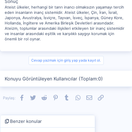
Sonuç
Ateist ülkeler, herhangi bir tanrı inancı olmaksızın yaşamayı tercih
eden insanların inanç sistemidir. Ateist ülkeler, Çin, İran, İsrail,
Japonya, Avustralya, İsviçre, Tayvan, İsveç, İspanya, Güney Kore,
Hollanda, İngiltere ve Amerika Birleşik Devletleri arasındadır.
Ateizm, toplumlar arasındaki ilişkileri etkileyen bir inanç sistemidir
ve insanlar arasındaki eşitlik ve karşılıklı saygıyı korumak için
önemli bir rol oynar.
Cevap yazmak için giriş yap yada kayıt ol.
Konuyu Görüntüleyen Kullanıcılar (Toplam:0)
Facebook
Twitter
Reddit
Pinterest
Tumblr
WhatsApp
E-posta
Link
Paylaş:
Benzer konular