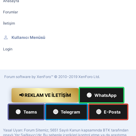
Anasayfa
Forumlar
İletişim
Kullanıcı Menüsü
Login
Forum software by XenForo™
© 2010-2019 XenForo Ltd.
🟢
📢 REKLAM VE İLETIŞIM
WhatsApp
🟣
🔵
🔴
Teams
Telegram
E-Posta
Yasal Uyarı: Forum Sitemiz; 5651 Sayılı Kanun kapsamında BTK tarafından
onaylı Yer Sağlayıcı'dır. Bu sebeple içerikleri kontrol etme ya da araştırma