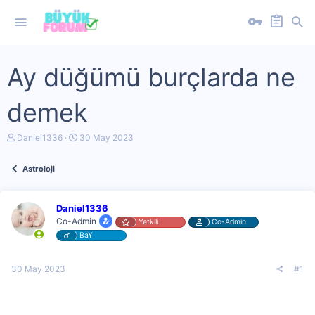
Ay düğümü burçlarda ne
demek
K
B
Daniel1336
30 May 2023
o
a
n
ş
Astroloji
u
l
y
a
u
n
b
g
Daniel1336
a
ı
Co-Admin
Yetkili
Co-Admin
ş
ç
BaY
l
t
a
a
t
r
30 May 2023
#1
a
i
n
h
i