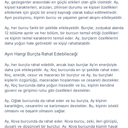
Ay, gezegenler arasındaki en güçlü etkileri olan gök cisimidir. Ay,
kişisel karakterleri, arzuları, zihinsel durumu ve kişisel özellikleri
etkilemek için güçlü bir enerji kaynağı olarak kabul edilmektedir.
Ayın pozisyonu, kişinin burcu ve yaşamın genel akışını etkileyebilir.
Ay, her burcu farklı bir şekilde etkileyebilir. Burçlar, zodyakal alanda
12 bölüme ayrılır ve her bölüm, bir burcun temsil ettiği özellikleri
ve kişinin temel karakterini temsil eder. Ay, burçların özelliklerini
daha yoğun hale getirebilir ve kişiyi rahatlatabilir.
Ayın Hangi Burçta Rahat Edebileceği
Ay, her burçta rahat edebilir, ancak bazı burçlar Ay'ın enerjisiyle
daha çok etkileşebilir. Ay, Koç burcunda en iyi şekilde rahat eder.
Koç, enerjik, cesur ve maceracı bir burçtur ve Ay, bu burçtaki
kişilerin özgürlüğü, maceradan hoşlanması ve cesareti destekler.
Ay, Koç burcunda daha yoğun hissedilir ve bu, kişinin kendine
güveni ve girişimci ruhu gibi özellikleri destekler.
Ay, Oğlak burcunda da rahat eder ve bu burçta, Ay kişinin
kararlılığını, cesaretini ve karizmasını destekler. Bu, kişinin istekli
olmasını ve başarılı olmasını sağlar.
Ay, Kova burcunda da rahat eder. Kova burcu, zeki, ileri görüşlü,
duyarlı ve düşünceli bir burçtur. Ay, Kova burcunda kişinin hayal