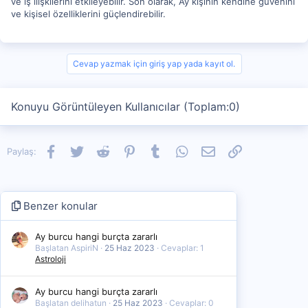
ve iş ilişkilerini etkileyebilir. Son olarak, Ay kişinin kendine güvenini
ve kişisel özelliklerini güçlendirebilir.
Cevap yazmak için giriş yap yada kayıt ol.
Konuyu Görüntüleyen Kullanıcılar (Toplam:0)
Facebook
Twitter
Reddit
Pinterest
Tumblr
WhatsApp
E-posta
Link
Paylaş:
Benzer konular
Ay burcu hangi burçta zararlı
Başlatan AspiriN
25 Haz 2023
Cevaplar: 1
Astroloji
Ay burcu hangi burçta zararlı
Başlatan delihatun
25 Haz 2023
Cevaplar: 0