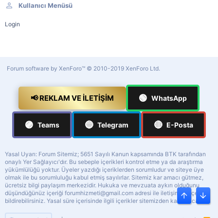
Kullanıcı Menüsü
Login
Forum software by XenForo™
© 2010-2019 XenForo Ltd.
🟢
📢 REKLAM VE İLETIŞIM
WhatsApp
🟣
🔵
🔴
Teams
Telegram
E-Posta
Yasal Uyarı: Forum Sitemiz; 5651 Sayılı Kanun kapsamında BTK tarafından
onaylı Yer Sağlayıcı'dır. Bu sebeple içerikleri kontrol etme ya da araştırma
yükümlülüğü yoktur. Üyeler yazdığı içeriklerden sorumludur ve siteye üye
olmak ile bu sorumluluğu kabul etmiş sayılırlar. Sitemiz kar amacı gütmez,
ücretsiz bilgi paylaşım merkezidir. Hukuka ve mevzuata aykırı olduğunu
düşündüğünüz içeriği
forumhizmeti@gmail.com
adresi ile iletişime geçerek
Üst
Alt
bildirebilirsiniz. Yasal süre içerisinde ilgili içerikler sitemizden kaldırılacaktır.