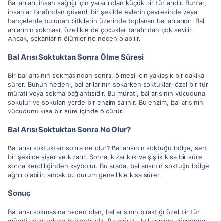
Bal arıları, insan sağlığı için yararlı olan küçük bir tür arıdır. Bunlar,
insanlar tarafından güvenli bir şekilde evlerin çevresinde veya
bahçelerde bulunan bitkilerin üzerinde toplanan bal arılarıdır. Bal
arılarının sokması, özellikle de çocuklar tarafından çok sevilir.
Ancak, sokanların ölümlerine neden olabilir.
Bal Arısı Soktuktan Sonra Ölme Süresi
Bir bal arısının sokmasından sonra, ölmesi için yaklaşık bir dakika
sürer. Bunun nedeni, bal arılarının sokarken soktukları özel bir tür
mürati veya sokma bağlantısıdır. Bu mürati, bal arısının vücuduna
sokulur ve sokulan yerde bir enzim salınır. Bu enzim, bal arısının
vücudunu kısa bir süre içinde öldürür.
Bal Arısı Soktuktan Sonra Ne Olur?
Bal arısı soktuktan sonra ne olur? Bal arısının soktuğu bölge, sert
bir şekilde şişer ve kızarır. Sonra, kızarıklık ve şişlik kısa bir süre
sonra kendiliğinden kaybolur. Bu arada, bal arısının soktuğu bölge
ağrılı olabilir, ancak bu durum genellikle kısa sürer.
Sonuç
Bal arısı sokmasına neden olan, bal arısının bıraktığı özel bir tür
mürati veya sokma bağlantısıdır. Bu mürati, bal arısının vücuduna