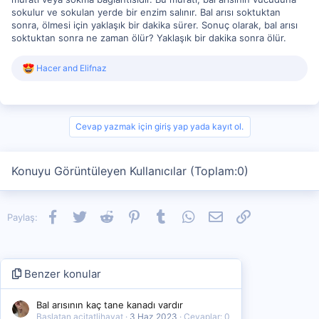
sokulur ve sokulan yerde bir enzim salınır. Bal arısı soktuktan
sonra, ölmesi için yaklaşık bir dakika sürer. Sonuç olarak, bal arısı
soktuktan sonra ne zaman ölür? Yaklaşık bir dakika sonra ölür.
R
Hacer
and
Elifnaz
e
a
c
t
i
Cevap yazmak için giriş yap yada kayıt ol.
o
n
s
Konuyu Görüntüleyen Kullanıcılar (Toplam:0)
:
Facebook
Twitter
Reddit
Pinterest
Tumblr
WhatsApp
E-posta
Link
Paylaş:
Benzer konular
Bal arısının kaç tane kanadı vardır
Başlatan acitatlihayat
3 Haz 2023
Cevaplar: 0