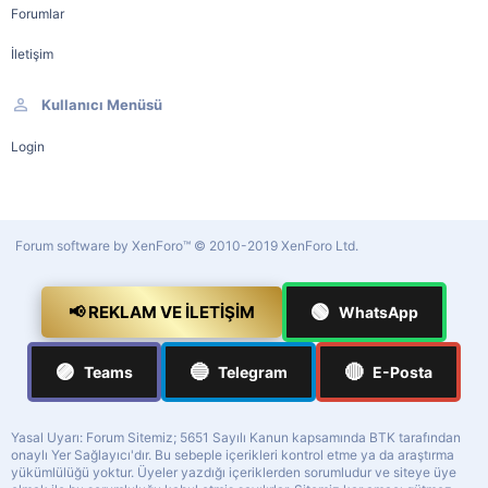
Forumlar
İletişim
Kullanıcı Menüsü
Login
Forum software by XenForo™
© 2010-2019 XenForo Ltd.
🟢
📢 REKLAM VE İLETIŞIM
WhatsApp
🟣
🔵
🔴
Teams
Telegram
E-Posta
Yasal Uyarı: Forum Sitemiz; 5651 Sayılı Kanun kapsamında BTK tarafından
onaylı Yer Sağlayıcı'dır. Bu sebeple içerikleri kontrol etme ya da araştırma
yükümlülüğü yoktur. Üyeler yazdığı içeriklerden sorumludur ve siteye üye