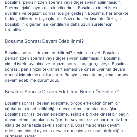
Boşalma, penisinizden sperma veya diğer sıvının salınmasıdır.
Sperma ejakülasyon olarak adlandırılır. Boşalma, cinsel istek,
uyarılma ve orgazm sonrasında gerçekleşir. Boşalma, her erkekte
farklı şekillerde ortaya çıkabilir. Bazı erkekler kısa bir süre için
boşalabilir, diğerleri ise kendilerini daha uzun süreler için
tutabilirler.
Boşalma Sonrası Devam Edebilir mi?
Boşalma sonrası devam edebilir mi? kesinlikle evet. Boşalma,
penisinizden sperma veya diğer sıvının salınmasıdır. Boşalma,
cinsel istek, uyarılma ve orgazm sonrasında gerçekleşir. Boşalma
sonrası, penisinizin tekrar sertleşmesi ve cinsel uyarının devam
etmesi için birkaç dakika sürer. Bu aynı zamanda boşalma sonrası
devam edebilme durumudur.
Boşalma Sonrası Devam Edebilme Neden Önemlidir?
Boşalma sonrası devam edebilme, birçok erkek için önemlidir
çünkü bu, cinsel birlikteliğin devam etmesine olanak sağlar.
Boşalma sonrası devam edebilme, eşinizle birlikte cinsel bir bağın
devam etmesine olanak sağlar; bu sayede, siz ve partneriniz her
ikiniz de daha fazla zevk alabilirsiniz. Boşalma sonrası devam
edebilme, cinsel uyarının devam etmesini ve cinsel birlikteliğin
sürmesini sağlar.