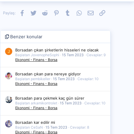
Facebook
Twitter
Reddit
Pinterest
Tumblr
WhatsApp
E-posta
Link
Paylaş:
Benzer konular
Borsadan çıkan şirketlerin hisseleri ne olacak
J
Başlatan JovenopheSophi
15 Tem 2023
Cevaplar: 9
Ekonomi - Finans - Borsa
Borsadan çıkan para nereye gidiyor
Başlatan pembikeller
15 Tem 2023
Cevaplar: 10
Ekonomi - Finans - Borsa
Borsadan para çekmek kaç gün sürer
Başlatan arkamikontrolet
15 Tem 2023
Cevaplar: 10
Ekonomi - Finans - Borsa
Borsadan kar edilir mi
Başlatan CeSaN
15 Tem 2023
Cevaplar: 8
Ekonomi - Finans - Borsa