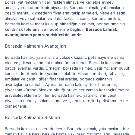
Borsa, yatırımcıların ticari riskleri almaya ve kar elde etmeyi
amaçlayan ekonomik bir piyasadır. Borsada kalmak, yatırımcıların
çeşitli menkul kıymetlerin fiyatlarını takip etmeleri, hisseleri satın
almaları veya satmaları ve daha fazlasını içerir. Bununla birlikte,
borsada kalmak mantıklı olup olmadığının cevabı, her yatırımcının
kendi risk toleransı ve hedeflerine bağlıdır.
Borsada kalmak,
avantajlarının yanı sıra riskleri de içerir.
Borsada Kalmanın Avantajları
Borsada kalmak, yatırımcılara yüksek kazanç potansiyeline sahip
olan çeşitli varlıkların satın alma fırsatı sunar. Borsada kalmanın
birçok avantajı vardır. Örneğin, borsada kalmak, yatırımcıların büyük
karlar elde etmelerine yardımcı olabilir. Hisse senetleri, tahviller,
emtialar ve çeşitli diğer finansal araçlar, borsada kalmanın
avantajlarına sahiptir. Ayrıca, borsada kalmayı tercih edenler,
piyasanın küresel ölçekte olduğunu ve her zaman kazançlı fırsatlar
arayabileceklerini bilirler. Borsada kalmak, yatırımcıların çeşitli
piyasaları daha iyi anlamalarına ve işlem stratejileri geliştirmelerine
olanak tanır.
Borsada Kalmanın Riskleri
Borsada kalmak, riskleri de içerir. Borsada kalmak, yatırımcıların her
zaman kayıpla karşı karşıya kalma riski taşır. Yatırımcıların, piyasada