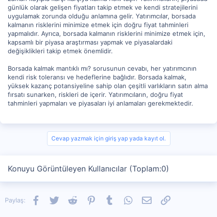
günlük olarak gelişen fiyatları takip etmek ve kendi stratejilerini
uygulamak zorunda olduğu anlamına gelir. Yatırımcılar, borsada
kalmanın risklerini minimize etmek için doğru fiyat tahminleri
yapmalıdır. Ayrıca, borsada kalmanın risklerini minimize etmek için,
kapsamlı bir piyasa araştırması yapmak ve piyasalardaki
değişiklikleri takip etmek önemlidir.
Borsada kalmak mantıklı mı? sorusunun cevabı, her yatırımcının
kendi risk toleransı ve hedeflerine bağlıdır. Borsada kalmak,
yüksek kazanç potansiyeline sahip olan çeşitli varlıkların satın alma
fırsatı sunarken, riskleri de içerir. Yatırımcıların, doğru fiyat
tahminleri yapmaları ve piyasaları iyi anlamaları gerekmektedir.
Cevap yazmak için giriş yap yada kayıt ol.
Konuyu Görüntüleyen Kullanıcılar (Toplam:0)
Facebook
Twitter
Reddit
Pinterest
Tumblr
WhatsApp
E-posta
Link
Paylaş: