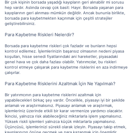
Bir çok kişinin borsada yaşadığı kayıpların geri alınabilir mi sorusu
hep vardır. Aslında cevap çok basit: Hayır. Borsada yaşanan para
kayıplarının geri alınması mümkün değildir. Ancak bununla birlikte,
borsada para kaybetmekten kaçınmak için çeşitli stratejiler
geliştirebilirsiniz.
Para Kaybetme Riskleri Nelerdir?
Borsada para kaybetme riskleri çok fazladır ve bunların hepsi
kontrol edilemez. İşlemlerinizin başarısız olmasının nedeni piyasa
koşulları, hisse senedi fiyatlarındaki ani hareketler, piyasadaki
genel hava ve çok daha fazlası olabilir. Yatırımcılar, bu riskleri
kontrol etmeye çalışarak para kaybetme risklerini en aza indirmeye
çalışırlar.
Para Kaybetme Risklerini Azaltmak İçin Ne Yapılmalı?
Bir yatırımcının para kaybetme risklerini azaltmak için
yapabilecekleri birkaç şey vardır. Öncelikle, piyasayı iyi bir şekilde
anlamalı ve araştırmalısınız. Piyasayı anlamak ve araştırmak,
işlemleriniz üzerinde etkili bir karar vermenize yardımcı olacaktır.
İkincisi, yalnızca risk alabileceğiniz miktarlarla işlem yapmalısınız.
Yüksek riskli işlemleri yalnızca küçük miktarlarla yapmalısınız.
Üçüncüsü, işlemlerinizi sürekli olarak izleyin. Piyasayı takip etmek,
kayıplarınızın önüne geçmek ve para kazanmak için önemlidir.