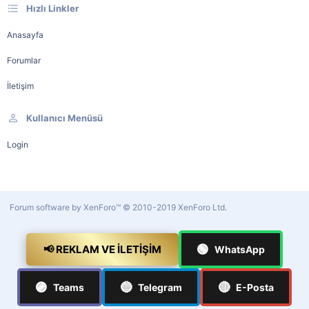
Hızlı Linkler
Anasayfa
Forumlar
İletişim
Kullanıcı Menüsü
Login
Forum software by XenForo™
© 2010-2019 XenForo Ltd.
🟢
📢 REKLAM VE İLETIŞIM
WhatsApp
🟣
🔵
🔴
Teams
Telegram
E-Posta